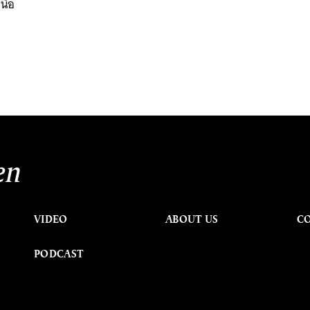
ื้อ
en
VIDEO
ABOUT US
C
PODCAST