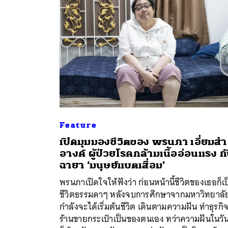
Feature
เปิดมุมมองชีวิตของ พรนภา เอี่ยมสำ
อางค์ ผู้ป่วยโรคกล้ามเนื้ออ่อนแรง ก
ฉายา ‘มนุษย์แบตเสื่อม’
ค้
พรนภาเปิดใจให้ฟังว่า ก่อนหน้านี้ชีวิตของเธอก็เ
ชีวิตธรรมดาๆ หลังจบการศึกษาจากมหาวิทยาลั
กำลังจะได้เริ่มต้นชีวิต เดินตามความฝัน ทำธุรกิ
ร้านขายกระเป๋าเป็นของตนเอง ทว่าความฝันในวัน