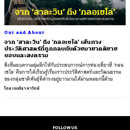
ค้นหา
SHARE
TWEET
LINE
EMAIL
Out and About
จาก ‘สาละวิน’ ถึง ‘กลอเซโล’ เส้นทาง
ประวัติศาสตร์ที่ถูกกลบทับด้วยมายาคติชาย
ขอบและสงคราม
สิ่งที่มอบความลุ่มลึกให้กับประสบการณ์การท่องเที่ยวที่ 'กลอ
เซโล' คือการได้เรียนรู้เรื่องราวประวัติศาสตร์และวัฒนธรรม
ของกลุ่มชาติพันธุ์ที่ดำรงอยู่ยาวนานใต้ม่านหมอกนี้ด้วย
โดย
เจนจิรา หาวิทย์
FOLLOW US