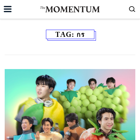
TAG:
กร