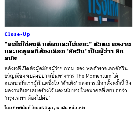
ค้นหา
SHARE
TWEET
LINE
EMAIL
Close-Up
“ผมไม่ใช่คนดี แต่ผมเลวไม่เยอะ” ตัวตน ผลงาน
และเหตุผลที่ต้องเลือก ‘อัศวิน’ เป็นผู้ว่าฯ อีก
สมัย
หลังเวทีเปิดตัวผู้สมัครผู้ว่าฯ กทม. ของ พลตำรวจเอกอัศวิน
ขวัญเมือง จบลงอย่างเป็นทางการ The Momentum ได้
สนทนากับเขาผู้เป็นหนึ่งใน ‘ตัวเต็ง’ ของการเลือกตั้งครั้งนี้ ถึง
ผลงานที่เขาเคยสร้างไว้ และนโยบายในอนาคตที่เขาบอกว่า
‘กรุงเทพฯ ต้องไปต่อ’
โดย
กิตตินันท์ วัฒนธิติกุล
,
พาฝัน หน่อแก้ว