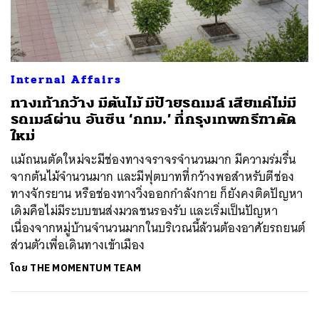
ค้นหา
Internal Affairs
SHARE
TWEET
LINE
EMAIL
ทางเท้ากว้าง มีต้นไม้ มีป้ายรถเมล์ เสียแค่ไม่มี
รถเมล์ผ่าน อันซีน ‘กทม.’ ที่กรุงเทพกรีฑาตัด
ใหม่
แม้ถนนตัดใหม่จะมีช่องทางจราจรจำนวนมาก มีความร่มรื่น
จากต้นไม้จำนวนมาก และมีฟุตบาทที่กว้างพอสำหรับตีช่อง
ทางจักรยาน หรือช่องทางวิ่งออกกำลังกาย ก็ยังคงติดปัญหา
เดิมคือไม่มีระบบขนส่งมวลชนรองรับ และเริ่มเป็นปัญหา
เนื่องจากหมู่บ้านจำนวนมากในบริเวณนี้ล้วนต้องอาศัยรถยนต์
ส่วนตัวเพื่อเดินทางเข้าเมือง
โดย
THE MOMENTUM TEAM