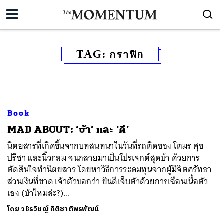
TAG:
กราฟิก
Book
MAD ABOUT: ‘บ้า’ และ ‘ดี’
นิตยสารที่เกิดขึ้นจากบทสนทนาในวันที่รถติดของ โตมร ศุข
ปรีชา และนิ้วกลม จนกลายมาเป็นโปรเจกต์สุดบ้า ด้วยการ
ตัดสินใจทำนิตยสาร โดยหาวิธีการระดมทุนจากผู้มีจิตศรัทธา
ส่วนเงินที่ขาด เจ้าตัวบอกว่า ยินดีเจ็บตัวด้วยการเฉือนเนื้อตัว
เอง (บ้าไหมล่ะ?)...
โดย
วชิรวิชญ์ กิติชาติพรพัฒน์
ค้นหา