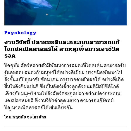
ค้นหา
Psychology
SHARE
TWEET
LINE
EMAIL
งานวิจัยชี้ ปลาหมอสีและกระเบนสามารถแก้
โจทย์คณิตศาสตร์ได้ สาเหตุเพื่อการเอาชีวิต
รอด
ปัจจุบัน สัตว์หลายตัวมีพัฒนาการสมองที่โดดเด่น สามารถรับ
รู้และตอบสนองกับมนุษย์ได้อย่างดีเยี่ยม บางชนิดพัฒนาไป
ถึงขั้นแก้ปัญหาซับซ้อน เช่น การบวกลบตัวเลขได้ อย่างที่เกิด
ขึ้นในลิงชิมแปนซี ซึ่งเป็นสัตว์เลี้ยงลูกด้วยนมที่มีสปีชีส์ใกล้
เคียงกับมนุษย์ รวมไปถึงสัตว์ตระกูลปลา อย่างปลากระเบน
และปลาหมอสี ที่งานวิจัยล่าสุดเผยว่า สามารถแก้โจทย์
ปัญหาคณิตศาสตร์ได้เช่นเดียวกัน
โดย
กฤตนัย จงไกรจักร