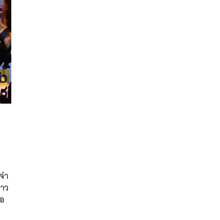
นหา
SHARE
TWEET
LINE
EMAIL
ะจำ
่าว
่อ