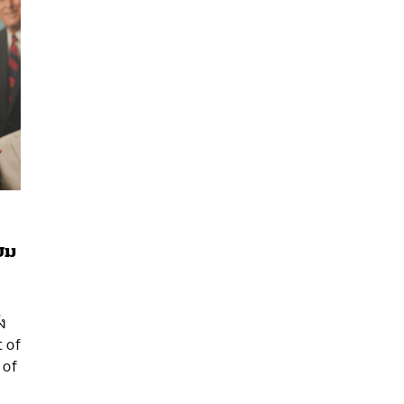
ยม
นหา
SHARE
TWEET
LINE
EMAIL
ัง
 of
 of