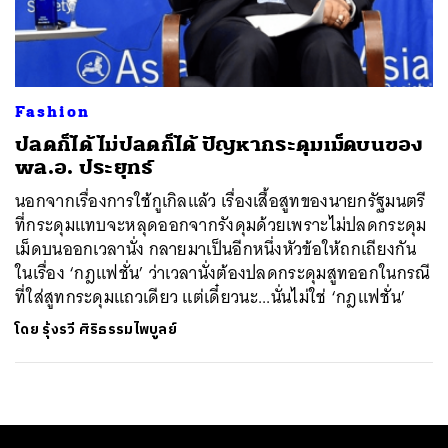
ค้นหา
SHARE
TWEET
LINE
EMAIL
Fashion
ปลดก็ได้ ไม่ปลดก็ได้ ปัญหากระดุมเม็ดบนของ
พล.อ. ประยุทธ์
นอกจากเรื่องการใช้กูเกิลแล้ว เรื่องเสื้อสูทของนายกรัฐมนตรี
ที่กระดุมแทบจะหลุดออกจากรังดุมด้วยเพราะไม่ปลดกระดุม
เม็ดบนออกเวลานั่ง กลายมาเป็นอีกหนึ่งหัวข้อให้ถกเถียงกัน
ในเรื่อง ‘กฎแฟชั่น’ ว่าเวลานั่งต้องปลดกระดุมสูทออกในกรณี
ที่ใส่สูทกระดุมแถวเดียว แต่เดี๋ยวนะ...นั่นไม่ใช่ ‘กฎแฟชั่น’
โดย
รุ้งรวี ศิริธรรมไพบูลย์