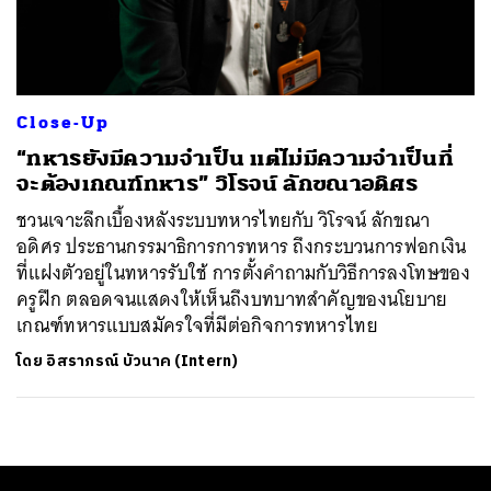
ค้นหา
SHARE
TWEET
LINE
EMAIL
Close-Up
“ทหารยังมีความจําเป็น แต่ไม่มีความจําเป็นที่
จะต้องเกณฑ์ทหาร” วิโรจน์ ลักขณาอดิศร
ชวนเจาะลึกเบื้องหลังระบบทหารไทยกับ วิโรจน์ ลักขณา
อดิศร ประธานกรรมาธิการการทหาร ถึงกระบวนการฟอกเงิน
ที่แฝงตัวอยู่ในทหารรับใช้ การตั้งคำถามกับวิธีการลงโทษของ
ครูฝึก ตลอดจนแสดงให้เห็นถึงบทบาทสำคัญของนโยบาย
เกณฑ์ทหารแบบสมัครใจที่มีต่อกิจการทหารไทย
โดย
อิสราภรณ์ บัวนาค (Intern)