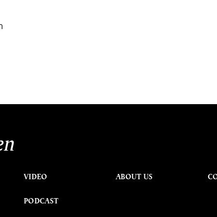
า
en
VIDEO
ABOUT US
C
PODCAST