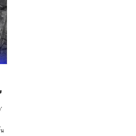
บ
า’
นหา
SHARE
TWEET
LINE
EMAIL
น
้น