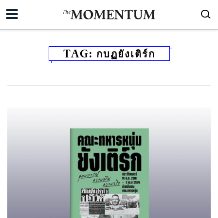
TAG:
กบฏยังเติร์ก