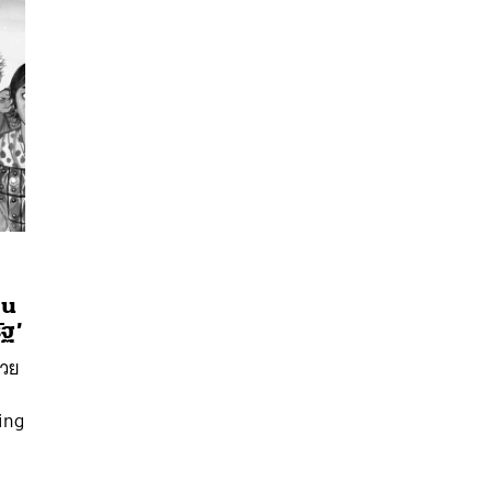
่น
นหา
ฐ’
SHARE
TWEET
LINE
EMAIL
้วย
ะ
ing