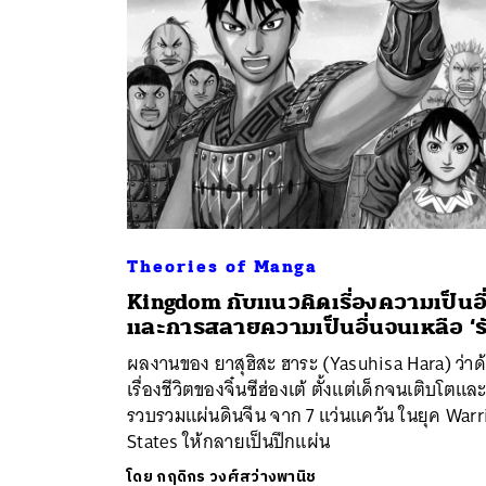
Theories of Manga
Kingdom กับแนวคิดเรื่องความเป็นอื
ค้
และการสลายความเป็นอื่นจนเหลือ ‘รั
ผลงานของ ยาสุฮิสะ ฮาระ (Yasuhisa Hara) ว่าด
เรื่องชีวิตของจิ๋นซีฮ่องเต้ ตั้งแต่เด็กจนเติบโตแล
รวบรวมแผ่นดินจีน จาก 7 แว่นแคว้น ในยุค Warr
States ให้กลายเป็นปึกแผ่น
โดย
กฤดิกร วงศ์สว่างพานิช