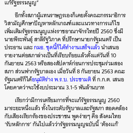
แก้รัฐธรรมนูญ
”
อีกทั้งสภาผู้แทนราษฎรเองก็เคยตั้งคณะกรรมาธิการ
วิสามัญศึกษาปัญหาหลักเกณฑ์และแนวทางการแก้ไข
เพิ่มเติมรัฐธรรมนูญแห่งราชอาณาจักรไทยปี
2560
ซึ่งมี
นายพีระพันธุ์
สาลีรัฐวิภาค
ที่ปรึกษานายกรัฐมนตรี
เป็น
ประธาน
และ
กมธ
.
ชุดนี้ก็ได้ทำงานเสร็จแล้ว
นำเสนอ
รายงานต่อสภาล่างเป็นที่เรียบร้อยแล้วตั้งแต่วันที่
10
กันยายน
2563
หรือสองสัปดาห์ก่อนการประชุมร่วมสอง
สภา
ส่วนฟากรัฐบาลเอง
เมื่อวันที่
8
กันยายน
2563
คณะ
รัฐมนตรีก็ได้
อนุมัติร่าง
พ
.
ร
.
บ
.
ประชามติ
ที่
ก
.
ก
.
ต
.
เสนอ
โดยคาดว่าจะใช้งบประมาณ
3.1-5
พันล้านบาท
เรียกว่ามีการเตรียมการที่จะแก้รัฐธรรมนูญ
2560
มาระยะหนึ่งแล้ว
ทั้งในระดับรัฐบาลและรัฐสภา
สอดคล้อง
กับเสียงเรียกร้องของประชาชน
พูดง่ายๆ
คือ
สังคมไทย
‘
รับหลักการ
’
กันไปแล้วว่ารัฐธรรมนูญฉบับนี้
‘
ต้องแก้
’