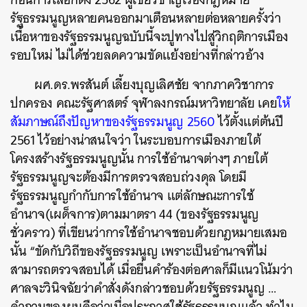
รัฐธรรมนูญหลายคนออกมาเตือนหลายต่อหลายครั้งว่า
เนื้อหาของรัฐธรรมนูญฉบับนี้จะปูทางไปสู่วิกฤติการเมือง
รอบใหม่
ไม่ได้ช่วยลดความขัดแย้งอย่างที่กล่าวอ้าง
ผศ
.
ดร
.
พรสันต์
เลี้ยงบุญเลิศชัย
จากภาควิชาการ
ปกครอง
คณะรัฐศาสตร์
จุฬาลงกรณ์มหาวิทยาลัย
เคย
ให้
สัมภาษณ์ถึงปัญหาของรัฐธรรมนูญ
2560
ไว้ตั้งแต่ต้นปี
2561
ไว้อย่างน่าสนใจว่า
ในระบอบการเมืองภายใต้
โครงสร้างรัฐธรรมนูญนั้น
การใช้อำนาจต่างๆ
ภายใต้
รัฐธรรมนูญจะต้องมีการตรวจสอบถ่วงดุล
โดยมี
รัฐธรรมนูญกำกับการใช้อำนาจ
แต่ลักษณะการใช้
อำนาจ
(
เผด็จการ
)
ตามมาตรา
44 (
ของรัฐธรรมนูญ
ชั่วคราว
)
ที่เขียนว่าการใช้อำนาจชอบด้วยกฎหมายเสมอ
นั้น
“
ขัดกับวิถีของรัฐธรรมนูญ
เพราะเป็นอำนาจที่ไม่
สามารถตรวจสอบได้
เมื่อยื่นคำร้องต่อศาลก็มีแนวโน้มว่า
ศาลจะวินิจฉัยว่าคำสั่งดังกล่าวชอบด้วยรัฐธรรมนูญ
…
คำถามของผมคือว่าเมื่อประกาศใช้รัฐธรรมนูญแล้ว
ทำไม