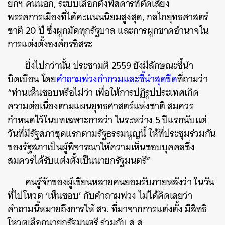
ยกฯ
คนนอก
,
ระบบเลือกตั้งพิสดารที่ตัดเสียง
พรรคการเมืองที่ได้คะแนนนิยมสูงสุด
,
กลไกยุทธศาสตร์
ชาติ
20
ปี
ซึ่งผูกมัดทุกรัฐบาล
และการผูกขาดอำนาจใน
การแต่งตั้งองค์กรอิสระ
ยิ่งไปกว่านั้น
ประชามติ
2559
ยังมีลักษณะชี้นำ
บิดเบือน
โดย
คำถามพ่วงกำกวมและชี้นำสุดขีด
ที่ถามว่า
“
ท่านเห็นชอบหรือไม่ว่า
เพื่อให้การปฏิรูปประเทศเกิด
ความต่อเนื่องตามแผนยุทธศาสตร์แห่งชาติ
สมควร
กำหนดไว้ในบทเฉพาะกาลว่า
ในระหว่าง
5
ปีแรกนับแต่
วันที่มีรัฐสภาชุดแรกตามรัฐธรรมนูญนี้
ให้ที่ประชุมร่วมกัน
ของรัฐสภาเป็นผู้พิจารณาให้ความเห็นชอบบุคคลซึ่ง
สมควรได้รับแต่งตั้งเป็นนายกรัฐมนตรี
”
คนรู้จักของผู้เขียนหลายคนยอมรับภายหลังว่า
ในวัน
ที่ไปโหวต
‘
เห็นชอบ
’
กับคำถามพ่วง
ไม่ได้คิดเลยว่า
คำถามนี้หมายถึงการให้
สว
.
ที่มาจากการแต่งตั้ง
มีสิทธิ
โหวตเลือกนายกรัฐมนตรี
ร่วมกับ
ส
.
ส
.