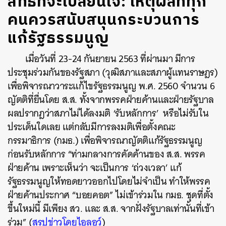
สิทธิที่จะเปลี่ยนใจ: เหตุผลที่ทุก
คนควรสนับสนุนกระบวนการ
แก้รัฐธรรมนูญ
เมื่อวันที่
23-24
กันยายน
2563
ที่ผ่านมา
มีการ
ประชุมร่วมกันของรัฐสภา
(
วุฒิสภาและสภาผู้แทนราษฎร
)
เพื่อพิจารณาวาระแก้ไขรัฐธรรมนูญ
พ
.
ศ
. 2560
จำนวน
6
ญัตติที่ยื่นโดย
ส
.
ส
.
ทั้งจากพรรคฝ่ายค้านและฝ่ายรัฐบาล
ผลปรากฎว่าสภาไม่ได้ลงมติ
‘
รับหลักการ
’
หรือไม่รับใน
ประเด็นใดเลย
แต่กลับมีการลงมติเพื่อตั้งคณะ
กรรมาธิการ
(
กมธ
.)
เพื่อพิจารณาญัตติแก้รัฐธรรมนูญ
ก่อนรับหลักการ
“
ท่ามกลางการคัดค้านของ
ส
.
ส
.
พรรค
ฝ่ายค้าน
เพราะเห็นว่า
จะเป็นการ
‘
ถ่วงเวลา
’
แก้
รัฐธรรมนูญให้ทอดยาวออกไปโดยไม่จำเป็น
ทำให้พรรค
ฝ่ายค้านประกาศ
“
บอยคอต
”
ไม่เข้าร่วมใน
กมธ
.
ชุดที่ตั้ง
ขึ้นใหม่นี้
มีเพียง
สว
.
และ
ส
.
ส
.
จากฝั่งรัฐบาลเท่านั้นที่เข้า
ร่วม
” (
สรุปข่าวโดยไอลอว์
)