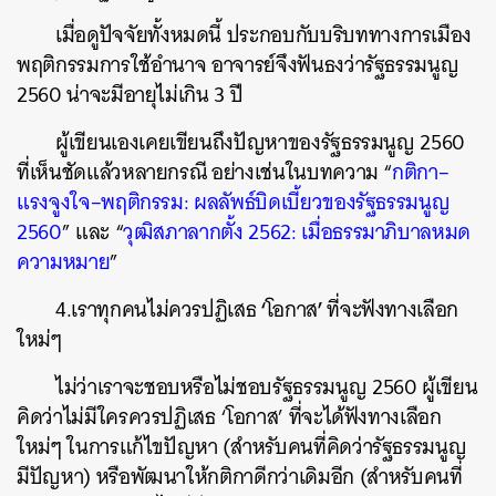
เมื่อดูปัจจัยทั้งหมดนี้
ประกอบกับบริบททางการเมือง
พฤติกรรมการใช้อำนาจ
อาจารย์จึงฟันธงว่ารัฐธรรมนูญ
2560
น่าจะมีอายุไม่เกิน
3
ปี
ผู้เขียนเองเคยเขียนถึงปัญหาของรัฐธรรมนูญ
2560
ที่เห็นชัดแล้วหลายกรณี
อย่างเช่นในบทความ
“
กติกา
–
แรงจูงใจ
–
พฤติกรรม
:
ผลลัพธ์บิดเบี้ยวของรัฐธรรมนูญ
2560
”
และ
“
วุฒิสภาลากตั้ง
2562:
เมื่อธรรมาภิบาลหมด
ความหมาย
”
‘
’
4.เราทุกคนไม่ควรปฏิเสธ
โอกาส
ที่จะฟังทางเลือก
ใหม่ๆ
ไม่ว่าเราจะชอบหรือไม่ชอบรัฐธรรมนูญ
2560
ผู้เขียน
คิดว่าไม่มีใครควรปฏิเสธ
‘
โอกาส
’
ที่จะได้ฟังทางเลือก
ใหม่ๆ
ในการแก้ไขปัญหา
(
สำหรับคนที่คิดว่ารัฐธรรมนูญ
มีปัญหา
)
หรือพัฒนาให้กติกาดีกว่าเดิมอีก
(
สำหรับคนที่