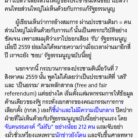
มา
แปลว่าเสียงส่วนใหญ่ของประชาชนเห็นชอบ
แปลว่า
คนไทยส่วนใหญ่ไม่เห็นด้วยกับการแก้รัฐธรรมนูญ
ผู้เขียนเห็นว่าการอ้างสมการ
ผ่านประชามติมา
=
คน
ส่วนใหญ่ไม่เห็นด้วยกับการแก้
นั้นเป็นตรรกะวิบัติอย่าง
ชัดเจน
เพราะสมมุติว่าเราไปออกเสียง
‘
รับ
’
รัฐธรรมนูญ
เมื่อปี
2559
ย่อมไม่ได้หมายความว่าเมื่อเวลาผ่านมาอีกสี่
ปี
เราจะยัง
‘
ชอบ
’
รัฐธรรมนูญฉบับนี้อยู่
นอกจากนี้
กระบวนการลงประชามติเมื่อวันที่
7
สิงหาคม
2559
นั้น
พูดไม่ได้เลยว่าเป็นประชามติที่
‘
เสรี
’
และ
‘
เป็นธรรม
’
ตามหลักสากล
(free and fair
referendum)
แต่อย่างใด
เริ่มตั้งแต่มหกรรมการให้ข้อมูล
ด้านเดียวของรัฐ
กระทั่งเอกสารของคณะกรรมการการ
เลือกตั้ง
(
กกต
.)
เองก็
ชี้นำและไม่มีความเป็นกลาง
ปิดปาก
ฝ่ายที่ไม่เห็นด้วยกับรัฐธรรมนูญฉบับนี้อย่างรุนแรง
โดย
จับคนรณรงค์
“
ไม่รับ
”
อย่างน้อย
212
คน
แถมจับอย่า
งมั่วซั่วเหวี่ยงแหเพราะ
นักข่าวยังโดน
และจับขึ้นศาลทหาร