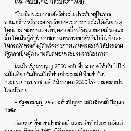
ใหม่
(
ฉบับแก้ไข
และประกาศใช้
)
“
ในเมื่อพระมหากษัตริย์จะไม่ประทับอยู่ในราช
อาณาจักร
หรือจะทรงบริหารพระราชภาระไม่ได้ด้วยเหตุ
ใดก็ตาม
จะทรงแต่งตั้งบุคคลหนึ่งหรือหลายคนเป็นคณะ
ขึ้น
ให้เป็นผู้สำเร็จราชการแทนพระองค์หรือไม่ก็ได้
และ
ในกรณีที่ทรงตั้งผู้สำเร็จราชการแทนพระองค์
ให้ประธาน
รัฐสภาเป็นผู้ลงนามรับสนองพระบรมราชโองการ
”
ในเมื่อรัฐธรรมนูญ
2560
ฉบับที่ประกาศใช้จริง
ไม่ใช่
ฉบับเดียวกันกับฉบับที่ผ่านประชามติ
จึงเท่ากับว่า
กระบวนการประชามติ
7
สิงหาคม
2559
ไร้ความหมายไป
โดยปริยาย
2560
3.รัฐธรรมนูญ
สร้างปัญหา
หลังเลือกตั้งปัญหา
ยิ่งชัด
ก่อนหน้าที่จะทำประชามติ
และหลังทำประชามติแต่
ก่อนการเลือกตั้ง
2562
ผู้เชี่ยวชาญเรื่องกฎหมาย