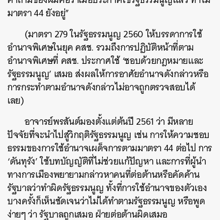
มาตรา
44
ยังอยู่
”
(
มาตรา
279
ในรัฐธรรมนูญ
2560
ให้บรรดาการใช้
อำนาจพิเศษในยุค
คสช
.
รวมถึงการปฏิบัติหน้าที่ตาม
อำนาจพิเศษที่
คสช
.
ประกาศใช้
‘
ชอบด้วยกฎหมายและ
รัฐธรรมนูญ
’
เสมอ
ส่งผลให้การอาศัยอำนาจดังกล่าวหรือ
การกระทำตามอำนาจดังกล่าวไม่อาจถูกตรวจสอบได้
เลย
)
อาจารย์พรสันต์มองตั้งแต่ต้นปี
2561
ว่า
มีหลาย
ปัจจัยที่จะนำไปสู่วิกฤติรัฐธรรมนูญ
เช่น
การให้ความชอบ
ธรรมของการใช้อำนาจเผด็จการตามมาตรา
44
ต่อไป
การ
‘
ดันทุรัง
’
ใช้บทบัญญัติที่ไม่ช่วยแก้ปัญหา
และการที่ผู้นำ
ทางการเมืองพยายามกล่าวหาคนที่ต่อต้านหรือคัดค้าน
รัฐบาลว่าทำผิดรัฐธรรมนูญ
ทั้งที่การใช้อำนาจของตัวเอง
บางครั้งก็เห็นชัดเจนว่าไม่ได้ทำตามรัฐธรรมนูญ
หรือพูด
ง่ายๆ
ว่า
รัฐบาลถูกเสมอ
ฝ่ายต่อต้านผิดเสมอ