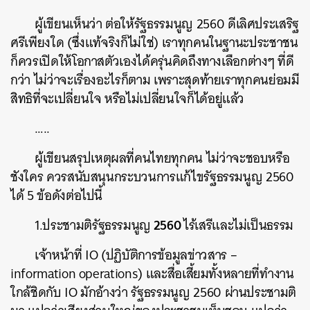
ผู้เขียนเห็นว่า
ต่อให้รัฐธรรมนูญ
2560
ดีเลิศประเสริฐ
ศรีเพียงใด
(
ซึ่งแท้จริงก็ไม่ใช่
)
เราทุกคนในฐานะประชาชน
ก็ควรเปิดให้โอกาสตัวเองได้ครุ่นคิดถึงทางเลือกต่างๆ
ที่ดี
กว่า
ไม่ว่าจะเรื่องอะไรก็ตาม
เพราะสุดท้ายเราทุกคนย่อมมี
สิทธิที่จะเปลี่ยนใจ
หรือไม่เปลี่ยนใจก็ได้อยู่แล้ว
…..
ผู้เขียนสรุปเหตุผลที่คนไทยทุกคน
ไม่ว่าจะชอบหรือ
ชังใคร
ควรสนับสนุนกระบวนการแก้ไขรัฐธรรมนูญ
2560
ได้
5
ข้อดังต่อไปนี้
2560
1.ประชามติรัฐธรรมนูญ
ไร้เสรีและไม่เป็นธรรม
เจ้าหน้าที่
IO (
ปฏิบัติการข้อมูลข่าวสาร
–
information operations)
และสื่อเสี้ยมทั้งหลายที่ทำงาน
ใกล้ชิดกับ
IO
มักอ้างว่า
รัฐธรรมนูญ
2560
ผ่านประชามติ