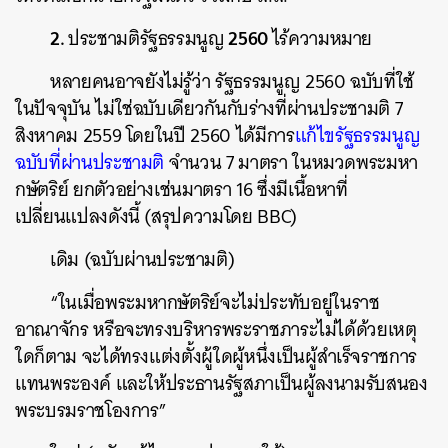
2.
2560
ประชามติรัฐธรรมนูญ
ไร้ความหมาย
หลายคนอาจยังไม่รู้ว่า
รัฐธรรมนูญ
2560
ฉบับที่ใช้
ในปัจจุบัน
ไม่ใช่ฉบับเดียวกันกับร่างที่ผ่านประชามติ
7
สิงหาคม
2559
โดยในปี
2560
ได้มีการ
แก้ไขรัฐธรรมนูญ
ฉบับที่ผ่านประชามติ
จำนวน
7
มาตรา
ในหมวดพระมหา
กษัตริย์
ยกตัวอย่างเช่นมาตรา
16
ซึ่งมีเนื้อหาที่
เปลี่ยนแปลงดังนี้
(
สรุปความโดย
BBC)
ค้นหา
เดิม
(
ฉบับผ่านประชามติ
)
SHARE
TWEET
LINE
EMAIL
“
ในเมื่อพระมหากษัตริย์จะไม่ประทับอยู่ในราช
อาณาจักร
หรือจะทรงบริหารพระราชภาระไม่ได้ด้วยเหตุ
ใดก็ตาม
จะได้ทรงแต่งตั้งผู้ใดผู้หนึ่งเป็นผู้สำเร็จราชการ
แทนพระองค์
และให้ประธานรัฐสภาเป็นผู้ลงนามรับสนอง
พระบรมราชโองการ
”