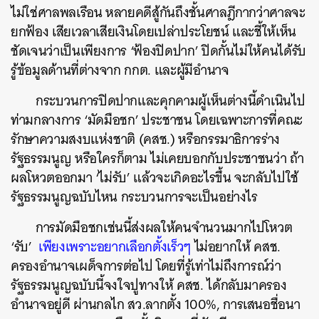
ไม่ใช่ศาลพลเรือน
หลายคดีสู้กันถึงชั้นศาลฎีกากว่าศาลจะ
ยกฟ้อง
เสียเวลาเสียเงินโดยเปล่าประโยชน์
และชี้ให้เห็น
ชัดเจนว่าเป็นเพียงการ
‘
ฟ้องปิดปาก
’
ปิดกั้นไม่ให้คนได้รับ
รู้ข้อมูลด้านที่ต่างจาก
กกต
.
และผู้มีอำนาจ
กระบวนการปิดปากและคุกคามผู้เห็นต่างนี้ดำเนินไป
ท่ามกลางการ
‘
มัดมือชก
’
ประชาชน
โดยเฉพาะการที่คณะ
รักษาความสงบแห่งชาติ
(
คสช
.)
หรือกรรมาธิการร่าง
รัฐธรรมนูญ
หรือใครก็ตาม
ไม่เคยบอกกับประชาชนว่า
ถ้า
ผลโหวตออกมา
‘
ไม่รับ
’
แล้วจะเกิดอะไรขึ้น
จะกลับไปใช้
รัฐธรรมนูญฉบับไหน
กระบวนการจะเป็นอย่างไร
การมัดมือชกเช่นนี้ส่งผลให้คนจำนวนมากไปโหวต
‘
รับ
’
เพียงเพราะอยากเลือกตั้งเร็วๆ
ไม่อยากให้
คสช
.
ครองอำนาจเผด็จการต่อไป
โดยที่รู้เท่าไม่ถึงการณ์ว่า
รัฐธรรมนูญฉบับนี้จงใจปูทางให้
คสช
.
ได้กลับมาครอง
อำนาจอยู่ดี
ผ่านกลไก
สว
.
ลากตั้ง
100%,
การเสนอชื่อนา