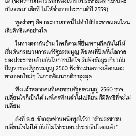
ได้
(
ซึ่งคราวนี้ก็ควรเรียกร้องให้เป็นประชามติที่
‘
เสรีและ
เป็นธรรม
’
เสียที
ไม่ให้ซ้ำรอยประชามติปี
2559)
พูดง่ายๆ
คือ
กระบวนการนี้ไม่ทำให้ประชาชนคนไหน
เสียสิทธิแต่อย่างใด
ในทางตรงกันข้าม
ใครก็ตามที่ยืนกรานกีดกันไม่ให้
เริ่มต้นกระบวนการแก้รัฐธรรมนูญ
คือคนที่ปิดกั้นโอกาส
ของประชาชนด้วยกันในการเปิดใจ
รับฟังข้อมูลเกี่ยวกับ
ปัญหาของรัฐธรรมนูญ
2560
ฟังข้อเสนอทางเลือกและ
ทางออกใหม่ๆ
ในการพัฒนากติกาสูงสุด
ฟังแล้วหลายคนที่เคยชอบรัฐธรรมนูญ
2560
อาจ
เปลี่ยนใจก็เป็นได้
แต่ใครฟังแล้วไม่เปลี่ยน
ก็มีสิทธิที่จะไม่
เปลี่ยน
ดังที่
ส
.
ส
.
อังกฤษท่านหนึ่งพูดไว้ว่า
“
ถ้าประชาชน
เปลี่ยนใจไม่ได้
มันก็ไม่ใช่ระบอบประชาธิปไตยแล้ว
”