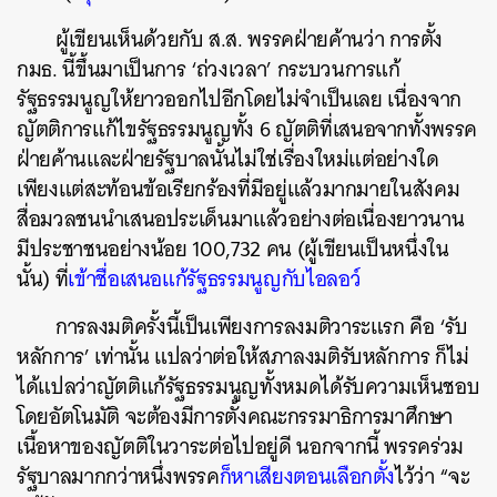
ผู้เขียนเห็นด้วยกับ
ส
.
ส
.
พรรคฝ่ายค้านว่า
การตั้ง
กมธ
.
นี้ขึ้นมาเป็นการ
‘
ถ่วงเวลา
’
กระบวนการแก้
รัฐธรรมนูญให้ยาวออกไปอีกโดยไม่จำเป็นเลย
เนื่องจาก
ญัตติการแก้ไขรัฐธรรมนูญทั้ง
6
ญัตติที่เสนอจากทั้งพรรค
ฝ่ายค้านและฝ่ายรัฐบาลนั้นไม่ใช่เรื่องใหม่แต่อย่างใด
เพียงแต่สะท้อนข้อเรียกร้องที่มีอยู่แล้วมากมายในสังคม
สื่อมวลชนนำเสนอประเด็นมาแล้วอย่างต่อเนื่องยาวนาน
มีประชาชนอย่างน้อย
100,732
คน
(
ผู้เขียนเป็นหนึ่งใน
นั้น
)
ที่
เข้าชื่อเสนอแก้รัฐธรรมนูญกับไอลอว์
การลงมติครั้งนี้เป็นเพียงการลงมติวาระแรก
คือ
‘
รับ
หลักการ
’
เท่านั้น
แปลว่าต่อให้สภาลงมติรับหลักการ
ก็ไม่
ได้แปลว่าญัตติแก้รัฐธรรมนูญทั้งหมดได้รับความเห็นชอบ
โดยอัตโนมัติ
จะต้องมีการตั้งคณะกรรมาธิการมาศึกษา
เนื้อหาของญัตติในวาระต่อไปอยู่ดี
นอกจากนี้
พรรคร่วม
รัฐบาลมากกว่าหนึ่งพรรค
ก็หาเสียงตอนเลือกตั้ง
ไว้ว่า
“
จะ