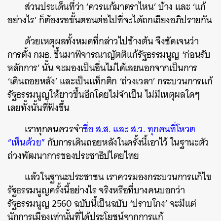
ส่วนประเด็นที่ว่า
‘
ควรแก้มาตราไหน
’
บ้าง
และ
‘
แก้
อย่างไร
’
ก็ต้องรอขั้นตอนต่อไปที่จะได้ถกเถียงอภิปรายกัน
ด้วยเหตุผลทั้งหมดที่กล่าวไปข้างต้น
จึงชัดเจนว่า
การตั้ง
กมธ
.
ขึ้นมาพิจารณาญัตติแก้รัฐธรรมนูญ
‘
ก่อนรับ
หลักการ
’
นั้น
จะมองเป็นอื่นไม่ได้เลยนอกจากเป็นการ
‘
เดินถอยหลัง
’
และเป็นแท็กติก
‘
ถ่วงเวลา
’
กระบวนการแก้
รัฐธรรมนูญให้ยาวขึ้นอีกโดยไม่จำเป็น
ไม่มีเหตุผลใดๆ
เลยทั้งนั้นที่ฟังขึ้น
เราทุกคนควรจำ
ชื่อ
ส
.
ส
.
และ
ส
.
ว
.
ทุกคนที่โหวต
“
เห็นด้วย
”
กับการเดินถอยหลังในครั้งนี้เอาไว้
ในฐานะตัว
ถ่วงพัฒนาการของประชาธิปไตยไทย
แล้วในฐานะประชาชน
เราควรมองกระบวนการแก้ไข
รัฐธรรมนูญครั้งนี้อย่างไร
จริงหรือที่บางคนบอกว่า
รัฐธรรมนูญ
2560
ฉบับนี้เป็นฉบับ
‘
ปราบโกง
’
จะมีแต่
นักการเมืองเท่านั้นที่ได้ประโยชน์จากการแก้