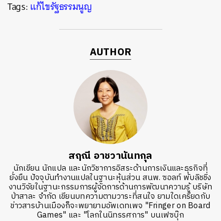
Tags:
แก้ไขรัฐธรรมนูญ
AUTHOR
สฤณี อาชวานันทกุล
นักเขียน นักแปล และนักวิชาการอิสระด้านการเงินและธุรกิจที่
ยั่งยืน ปัจจุบันทำงานแปลในฐานะหุ้นส่วน สนพ. ซอลท์ พับลิชชิ่ง
งานวิจัยในฐานะกรรมการผู้จัดการด้านการพัฒนาความรู้ บริษัท
ป่าสาละ จำกัด เขียนบทความตามวาระที่สนใจ ยามใดเครียดกับ
ข่าวสารบ้านเมืองก็จะพยายามอัพเดทเพจ "Fringer on Board
Games" และ "โลกในนิทรรศการ" บนเฟซบุ๊ก