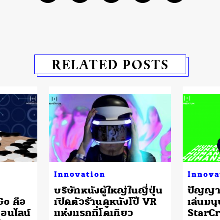
RELATED POSTS
Innovation
Innova
บริษัทหนังผู้ใหญ่ในญี่ปุ่น
ปัญญาป
Go คือ
เปิดตัวร้านดูหนังโป๊ VR
เล่นมน
อนไลน์
แห่งแรกที่โตเกียว
StarCr