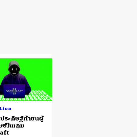
tion
ระดิษฐ์ท้าชนผู้
ุษย์ในเกม
aft