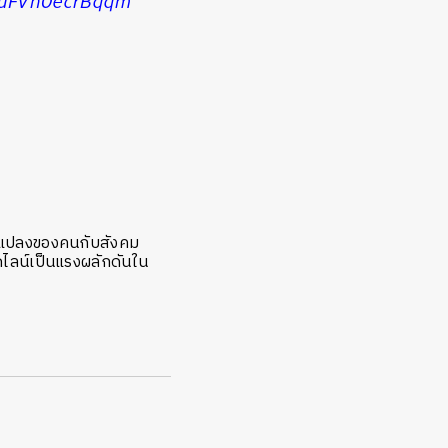
/#uFVh0ecrBqqm
ยนแปลงของคนกับสังคม
ไลน์เป็นแรงผลักดันใน