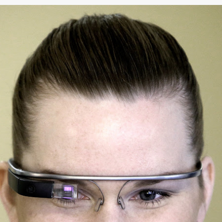
นหา
SHARE
TWEET
LINE
EMAIL