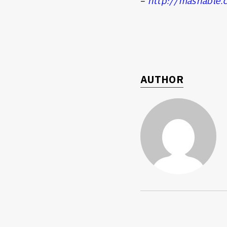
–
http://mashable.
AUTHOR