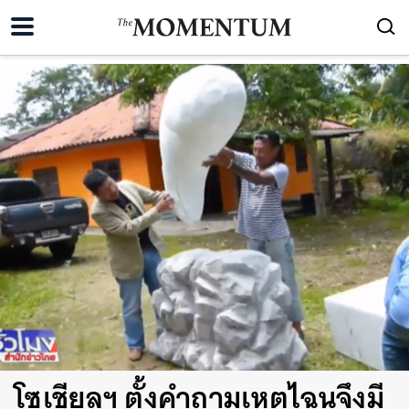
โซเชียลฯ ตั้งคำถามเหตุไฉนจึงมี