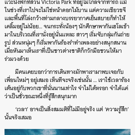
แวะนั่งพักที่สวน Victoria Park ที่อยู่ไม่ไกลจากท่ารถ แม้
ในช่วงที่เราไปจะไม่ใช่หน้าดอกไม้บาน แต่ความเขียวขจี
และพื้นที่โล่งกว้างท่ามกลางบรรยากาศเย็นสบายก็ทำให้
เคลิ้มอยู่ไม่น้อย… จนกระทั่งน้องๆ นักศึกษาพากันเฮโลเข้า
มาในบริเวณที่เรานั่งอยู่นั่นแหละ สาวๆ เริ่มจับกลุ่มกันถ่าย
รูป ส่วนหนุ่มๆ ก็เริ่มพากันร้องรำทำเพลงอย่างสนุกสนาน
เมื่อหันมาเห็นเราที่เป็นชาวต่างชาติก็กวักมือชวนให้มา
ร่วมวงด้วย
มีคนเคยบอกว่าการเดินทางมักพาเรามาพบเจอกับ
เพื่อนใหม่ๆ อยู่เสมอ เห็นทีจะจริงเช่นนั้น … เราใช้เวลาร้อง
เต้นอยู่กับพวกเขาที่นั่นนานเท่าไร จำไม่ได้หรอก จำได้แค่
ว่าเป็นชั่วขณะหนึ่งที่รู้สึกสนุกมาก
‘เวลา’ อาจเป็นสิ่งสมมติที่ไม่มีอยู่จริง แต่ ‘ความรู้สึก’
นั้นจริงเสมอ