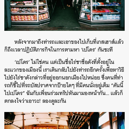
หลังจากมาถึงท่ารถและเอาของไปเก็บที่เกสเฮาส์แล้ว
ก็ถึงเวลาปฏิบัติภารกิจในการตามหา ‘เปโดร’ กันซะที
‘เปโดร’ ไม่ใช่คน แต่เป็นชื่อไร่ชาชื่อดังที่ตั้งอยู่ใน
ละแวกของเมืองนี้ เราเดินกลับไปยังท่ารถอีกครั้งเพื่อหาวิธี
ไปยังไร่ชาดังกล่าวที่อยู่ออกนอกเมืองไปหน่อย ซึ่งคนที่ท่า
รถก็ชี้ไปที่รถบัสปราศจากป้ายใดๆ ที่มีคนนั่งอยู่เต็ม “คันนี้
ไปเปโดร” ฉันกับเพื่อนร่วมทริปหันมามองหน้ากัน… แล้วก็
ตกลงใจว่าเอาวะ! ลองดูละกัน