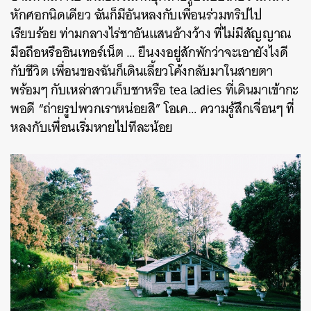
หักศอกนิดเดียว ฉันก็มีอันหลงกับเพื่อนร่วมทริปไป
เรียบร้อย ท่ามกลางไร่ชาอันแสนอ้างว้าง ที่ไม่มีสัญญาณ
มือถือหรืออินเทอร์เน็ต … ยืนงงอยู่สักพักว่าจะเอายังไงดี
กับชีวิต เพื่อนของฉันก็เดินเลี้ยวโค้งกลับมาในสายตา
พร้อมๆ กับเหล่าสาวเก็บชาหรือ tea ladies ที่เดินมาเข้ากะ
พอดี “ถ่ายรูปพวกเราหน่อยสิ” โอเค… ความรู้สึกเจื่อนๆ ที่
หลงกับเพื่อนเริ่มหายไปทีละน้อย