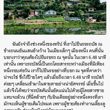
ฉันยังจำถึงช่วงหนึ่งของทริป ที่เราไปยืนรอรถบัส ณ
ข้างถนนอันแสนอ้างว้าง ในเมืองเล็กๆ เมืองหนึ่ง คนที่นั่น
บอกเราว่าคุณต้องไปยืนรอรถ ณ จุดนั้น ในเวลา 6.48 นาที
เท่านั้น เพราะรถบัสนี้เป็นรถโดยสารระหว่างเมืองที่มีเพียง
หนึ่งรอบต่อวัน เราก็ไปยืนรออย่างที่บอก ณ จุดที่คาดว่า
น่าจะใช่ ซึ่งไร้ป้ายใดๆ แล้วเมื่อถึงเวลา 6.48 นาที รถบัสก็
ค่อยๆ เคลื่อนเข้ามาในสายตาอย่างน่าอัศจรรย์ เมื่อขึ้นไป
แล้วจึงได้พบว่ารถบัสคันนั้นอัดแน่นไปด้วยผู้โดยสารชาย
แทบจะล้วน (ที่นี่คล้ายๆ กับอินเดียอยู่อย่างหนึ่งตรงที่เรา
มักจะเห็นผู้ชายเต็มไปหมด เพราะผู้ชายต้องทำงานเลี้ยงดู