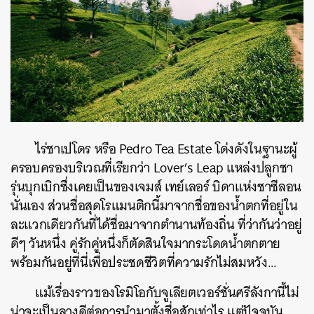
ไร่ชาเปโดร หรือ Pedro Tea Estate โด่งดังในฐานะผู้
ครอบครองบริเวณที่เรียกว่า Lover’s Leap แหล่งปลูกชา
รุ่นบุกเบิกซึ่งเคยเป็นของเจมส์ เทย์เลอร์ บิดาแห่งชาซีลอน
นั่นเอง ส่วนชื่อสุดโรแมนติกนี้มาจากชื่อของน้ำตกที่อยู่ใน
ละแวกเดียวกันที่ได้ชื่อมาจากตำนานท้องถิ่น ที่ว่ากันว่าอยู่
ดีๆ วันหนึ่ง คู่รักคู่หนึ่งก็ตัดสินใจมากระโดดน้ำตกตาย
พร้อมกันอยู่ที่นี่เพื่อประชดชีวิตที่ความรักไม่สมหวัง…
แม้เรื่องราวของโรมิโอกับจูเลียตเวอร์ชั่นศรีลังกานี้ไม่
น่าจะเป็นลางดีต่อการนำมาตั้งชื่อสักเท่าไร แต่ปัจจุบัน