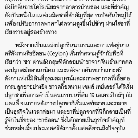
ยังมีกลิ่นอายโคโลเนียลจากอาคารบ้านช่อง และที่สำคัญ
ยังเป็นหนึ่งในแหล่งผลิตชาที่สำคัญที่สุด รถบัสคันใหญ่ไร้
เครื่องปรับอากาศพาเราไต่ความสูงขึ้นไปช้าๆ ผ่านไร่ชาที่
เรียงรายอยู่สองข้างทาง
หลังจากเป็นแหล่งปลูกซินนามอนและกาแฟอยู่นาน
ศรีลังกาหรือซีลอน (Ceylon) เริ่มทำความรู้จักกับพืชที่
เรียกว่า ‘ชา’ ผ่านอังกฤษที่ลักลอบนำชาจากจีนเข้ามาทดล
องปลูกสมัยอาณานิคม และหลังจากค้นพบว่าเกาะศรี
ลังกาแห่งนี้มีดินที่อุดมสมบูรณ์และสภาพอากาศที่เอื้อต่อ
การปลูกชาอย่างยิ่ง ชาวสก็อตนาม เจมส์ เทย์เลอร์ ได้ริเริ่ม
ปลูกชาเพื่อการค้าเป็นคนแรกบนที่ดิน 19 เอเคอร์ใกล้ๆ กับ
แคนดี้ จนภายหลังการปลูกชาก็เริ่มแพร่หลายและกลาย
เป็นธุรกิจในเวลาต่อมา และชาที่ปลูกจากที่นี่ก็กลายเป็นที่
รู้จักในชื่อของ ‘ชาซีลอน’ ซึ่งได้กลายเป็นธุรกิจสำคัญที่
ช่วยหล่อเลี้ยงประเทศศรีลังกาตั้งแต่อดีตจนถึงปัจจุบัน