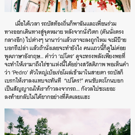
เมื่อได้เวลา รถบัสท้องถิ่นก็พาฉันและเพื่อนร่วม
ทางออกเดินทางสู่จุดหมาย หลังจากนั่งวิตก (ดันนั่งตรง
กลางอีก) ไปต่างๆ นานาว่าแล้วเราจะลงถูกไหม จะมีป้าย
บอกรึเปล่า แล้วถ้านั่งเลยจะทำยังไง คนแถวนี้ก็ดูไม่ค่อย
พูดภาษาอังกฤษ… คำว่า ‘เปโดร’ ดูจะทรงพลังเพียงพอที่
จะทำให้เรามาถึงไร่ชาแห่งนี้ได้อย่างสวัสดิภาพ พอเห็นคำ
ว่า ‘Pedro’ ตัวใหญ่เบ้อเร่อโผล่เข้ามาในสายตา รถบัสก็
เบรกให้เราลงแทบจะทันที “เปโดร!” คนขับตะโกนบอก
เป็นสัญญาณให้เราก้าวลงจากรถ… กังวลไปซะเยอะ
ลงท้ายกลับไม่ได้ยากอย่างที่คิดเลยแฮะ