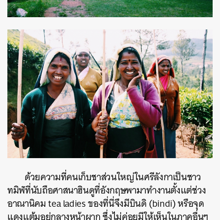
ด้วยความที่คนเก็บชาส่วนใหญ่ในศรีลังกาเป็นชาว
ทมิฬที่นับถือศาสนาฮินดูที่อังกฤษพามาทำงานตั้งแต่ช่วง
อาณานิคม tea ladies ของที่นี่จึงมีบินดิ (bindi) หรือจุด
แดงแต้มอยู่กลางหน้าผาก ซึ่งไม่ค่อยมีให้เห็นในภาคอื่นๆ