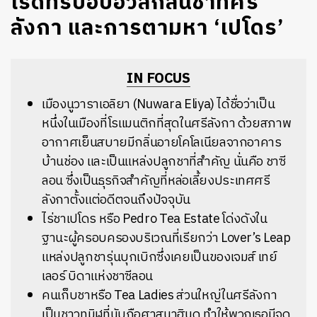
โรดทริปอบอวลกลิ่นชาที่ศรี
ลังกา และการตามหา ‘เปโดร’
IN FOCUS
เมืองนูวาราเอลิยา (Nuwara Eliya) ได้ชื่อว่าเป็น
หนึ่งในเมืองที่โรแมนติกที่สุดในศรีลังกา ด้วยสภาพ
อากาศเย็นสบายมีกลิ่นอายโคโลเนียลจากอาคาร
บ้านช่อง และเป็นแหล่งปลูกชาที่สำคัญ นั่นคือ ชาซี
ลอน ซึ่งเป็นธุรกิจสำคัญที่หล่อเลี้ยงประเทศศรี
ลังกาตั้งแต่อดีตจนถึงปัจจุบัน
ไร่ชาเปโดร หรือ Pedro Tea Estate โด่งดังใน
ฐานะผู้ครอบครองบริเวณที่เรียกว่า Lover’s Leap
แหล่งปลูกชารุ่นบุกเบิกซึ่งเคยเป็นของเจมส์ เทย์
เลอร์ บิดาแห่งชาซีลอน
คนเก็บชาหรือ Tea Ladies ส่วนใหญ่ในศรีลังกา
เป็นชาวทมิฬที่นับถือศาสนาฮินดู ทำให้พวกเธอมีจุด