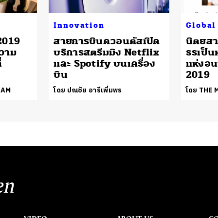
Innovation
Global
 2019
สายการบินควอนตัสเปิด
นิตยสา
ความ
บริการสตรีมมิง Netflix
ธรเป็น
่
และ Spotify บนเครื่อง
แห่งอน
บิน
2019
EAM
โดย ปณชัย อารีเพิ่มพร
โดย THE
en