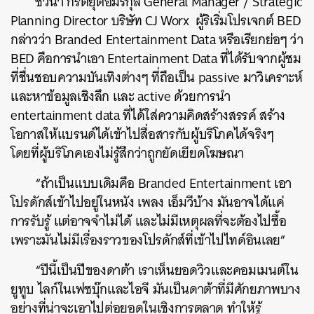
ชวนา กีรติยุตอมรกุล General Manager / Strategic
Planning Director บริษัท CJ Worx ผู้ริเริ่มโปรเจกต์ BED
กล่าวว่า Branded Entertainment Data หรือเรียกย่อๆ ว่า
BED คือการนำเอา Entertainment Data ที่ได้รับจากผู้ชม
ที่ชื่นชอบความบันเทิงต่างๆ ที่ถือเป็น passive มาวิเคราะห์
และหาข้อมูลเชิงลึก และ active ด้วยการนำ
entertainment data ที่ได้ใส่ความคิดสร้างสรรค์ สร้าง
โอกาสให้แบรนด์ได้เข้าไปสื่อสารกับผู้บริโภคได้จริงๆ
โดยที่ผู้บริโภคเองไม่รู้สึกว่าถูกยัดเยียดโฆษณา
“ถ้าเป็นแบบเดิมคือ Branded Entertainment เอา
โปรดักส์เข้าไปอยู่ในหนัง เพลง เอ็มวีบ้าง มันอาจได้แค่
การรับรู้ แต่อาจจำไม่ได้ และไม่มีเหตุผลที่จะต้องไปซื้อ
เพราะมันไม่มีเรื่องราวของโปรดักส์ที่เข้าไปไทด์อินเลย”
“ปีนี้เป็นปีของดาต้า เราเห็นยอดวิวและคอมเมนต์ใน
ยูทูบ ไลก์ในเฟซบุ๊กและไอจี มันเป็นดาต้าที่มีศักยภาพบาง
อย่างที่น่าจะเอาไปต่อยอดในเชิงการตลาด ทำให้รู้