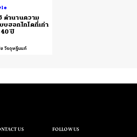
yle
จิ ตำนานความ
บบฮอกไกโดที่เก่า
 40 ปี
ย วีรดุษฎีนนท์
ONTACT US
FOLLOW US