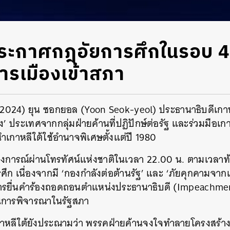
ประกาศกฎอัยการศึกในรอบ 4
การเมืองเข้าสภา
คม 2024) ยุน ซอกยอล (Yoon Seok-yeol) ประธานาธิบดีเก
ง’ ประเทศจากกลุ่มฝ่ายค้านที่ปฏิปักษ์ต่อรัฐ และร่วมมือเกา
้นำเกาหลีใต้ใช้อำนาจพิเศษตั้งแต่ปี 1980
การณ์ผ่านโทรทัศน์แห่งชาติในเวลา 22.00 น. ตามเวลาท้อง
ก เนื่องจากมี ‘กองกำลังต่อต้านรัฐ’ และ ‘ภัยคุกคามจากเ
รยื่นคำร้องถอดถอนตำแหน่งประธานาธิบดี (Impeachment)
่ในการพิจารณาในรัฐสภา
เกาหลีใต้ยังประณามว่า พรรคฝ่ายค้านจงใจทำลายโครงสร้