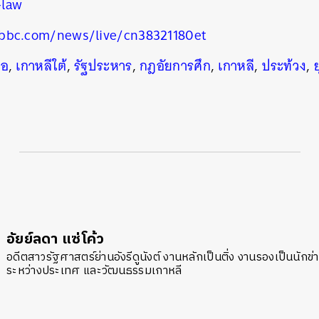
-law
bbc.com/news/live/cn38321180et
ือ
,
เกาหลีใต้
,
รัฐประหาร
,
กฎอัยการศึก
,
เกาหลี
,
ประท้วง
,
อัยย์ลดา แซ่โค้ว
อดีตสาวรัฐศาสตร์ย่านอังรีดูนังต์ งานหลักเป็นติ่ง งานรองเป็นนักข
ระหว่างประเทศ และวัฒนธรรมเกาหลี