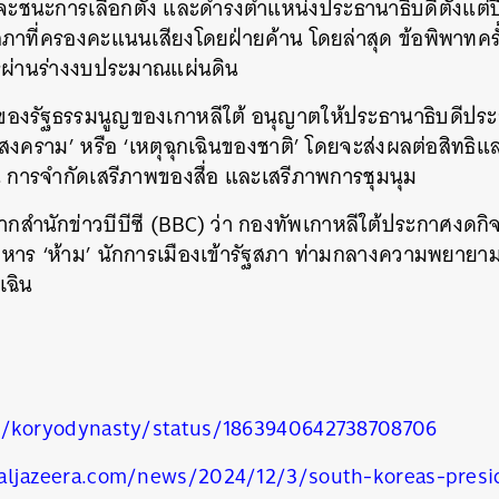
จะชนะการเลือกตั้ง และดำรงตำแหน่งประธานาธิบดีตั้งแต่ป
สภาที่ครองคะแนนเสียงโดยฝ่ายค้าน โดยล่าสุด ข้อพิพาทครั
รผ่านร่างงบประมาณแผ่นดิน
่ 77 ของรัฐธรรมนูญของเกาหลีใต้ อนุญาตให้ประธานาธิบดีป
 ‘สงคราม’ หรือ ‘เหตุฉุกเฉินของชาติ’ โดยจะส่งผลต่อสิทธิ
การจำกัดเสรีภาพของสื่อ และเสรีภาพการชุมนุม
นหา
SHARE
TWEET
LINE
EMAIL
จากสำนักข่าวบีบีซี (BBC) ว่า กองทัพเกาหลีใต้ประกาศงด
่มทหาร ‘ห้าม’ นักการเมืองเข้ารัฐสภา ท่ามกลางความพยา
เฉิน
m/koryodynasty/status/1863940642738708706
aljazeera.com/news/2024/12/3/south-koreas-presi