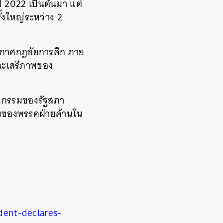
ี 2022 เป็นต้นมา แต่
้งใหญ่ระหว่าง 2
ระกาศกฎอัยการศึก ภาย
และเสรีภาพของ
กิจกรรมของรัฐสภา
ยามของพรรคฝ่ายค้านใน
dent-declares-