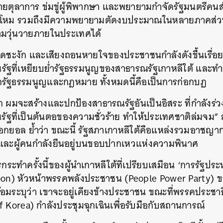
ฝ่ายตุลาการ ข่มขู่ผู้พิพากษา และพยายามกำจัดรัฐมนตรีค
าโหม รวมถึงมีความพยายามตัดงบประมาณในหลายภาคส่วน
วามวุ่นวายภายในประเทศได้
ดชะงัก และเสียงถอนหายใจของประชาชนกำลังดังขึ้นเรื่อยๆ 
นรัฐที่เหยียบย่ำรัฐธรรมนูญของสาธารณรัฐเกาหลีใต้ และท
จากรัฐธรรมนูญและกฎหมาย ทั้งหมดนี้คือเป็นการก่อกบฏ
ก ผมจะสร้างและปกป้องสาธารณรัฐอันเป็นอิสระ ที่กำลังร่
รัฐที่เป็นต้นตอของความชั่วร้าย ทำให้ประเทศชาติล่มจม” 
กยอล ย้ำว่า ขณะนี้ รัฐสภาเกาหลีใต้คือแหล่งรวมอาชญาก
ละผู้คนกำลังยืนอยู่บนขอบปากเหวแห่งความพินาศ
ระทำครั้งนี้ของผู้นำเกาหลีใต้ที่เปรียบเสมือน ‘การรัฐประห
on) หัวหน้าพรรคพลังประชาชน (People Power Party) 
อมระบุว่า เขาจะอยู่เคียงข้างประชาชน ขณะที่พรรคประชา
 Korea) กำลังประชุมฉุกเฉินเพื่อรับมือกับสถานการณ​์