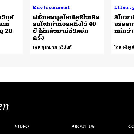
Environment
Lifest
กวิทย์
ฝรั่งเศสผุดไอเดียรีไซเคิล
สึโบฮา
นที่
รถไฟเก่าที่จอดทิ้งไว้ 40
อร่อยแ
ุ 20,
ปี ให้กลับมามีชีวิตอีก
แก่กว่า
ครั้ง
โดย สุธามาส ทวินันท์
โดย อริญชั
en
VIDEO
ABOUT US
C