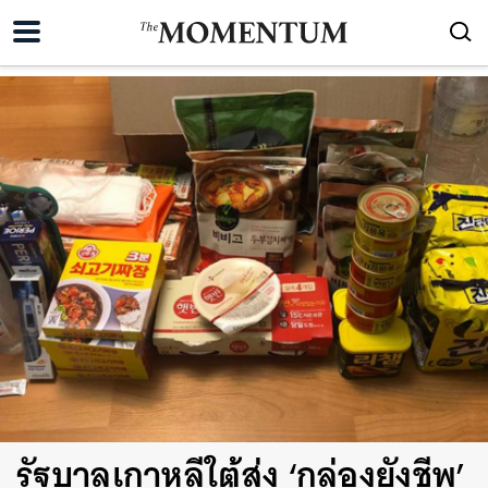
รัฐบาลเกาหลีใต้ส่ง ‘กล่องยังชีพ’