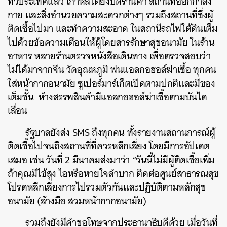
ทั่วประเทศแล้ว เกาหลีใต้ยังปิดร้านค้า สถานที่ออกกำลัง
กาย และสิ่งอำนวยความสะดวกต่างๆ รวมถึงสถานที่ซึ่งผู้
ติดเชื้อไปมา และทำความสะอาด ในสถานีรถไฟใต้ดินเต็ม
ไปด้วยข้อความเตือนให้ผู้โดยสารรักษาสุขอนามัย ในร้าน
อาหาร หลายร้านตรวจหนังสือเดินทาง เพื่อตรวจสอบว่า
ไม่ได้มาจากจีน วัดอุณหภูมิ พ่นแอลกอฮอล์ฆ่าเชื้อ ทุกคน
ใส่หน้ากากอนามัย ซูเปอร์มาร์เก็ตเปิดตามปกติและมีของ
เต็มชั้น ห้างสรรพสินค้ามีแอลกอฮอล์ฆ่าเชื้อตามบันได
เลื่อน
รัฐบาลยังส่ง SMS ถึงทุกคน ทั้งรายงานสถานการณ์ผู้
ติดเชื้อไปจนถึงสถานที่ที่ควรหลีกเลี่ยง โดยมีการอัปเดต
เสมอ เช่น วันที่ 2 มีนาคมส่งมาว่า “วันนี้ไม่มีผู้ติดเชื้อเพิ่ม
ถ้าคุณมีไข้สูง ไอหรือหายใจลำบาก ติดต่อศูนย์สาธารณสุข
โปรดหลีกเลี่ยงการไปรวมตัวกันและปฏิบัติตามหลักสุข
อนามัย (ล้างมือ สวมหน้ากากอนามัย)
รวมถึงยังมีคำขอโทษจากประธานาธิบดีด้วย เมื่อวันที่