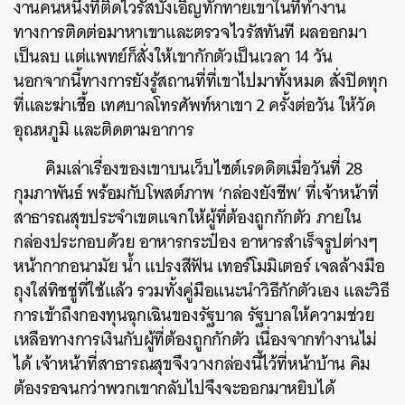
งานคนหนึ่งที่ติดไวรัสบังเอิญทักทายเขาในที่ทำงาน
ทางการติดต่อมาหาเขาและตรวจไวรัสทันที ผลออกมา
เป็นลบ แต่แพทย์ก็สั่งให้เขากักตัวเป็นเวลา 14 วัน
นอกจากนี้ทางการยังรู้สถานที่ที่เขาไปมาทั้งหมด สั่งปิดทุก
ที่และฆ่าเชื้อ เทศบาลโทรศัพท์หาเขา 2 ครั้งต่อวัน ให้วัด
อุณหภูมิ และติดตามอาการ
คิมเล่าเรื่องของเขาบนเว็บไซต์เรดดิตเมื่อวันที่ 28
กุมภาพันธ์ พร้อมกับโพสต์ภาพ ‘กล่องยังชีพ’ ที่เจ้าหน้าที่
สาธารณสุขประจำเขตแจกให้ผู้ที่ต้องถูกกักตัว ภายใน
กล่องประกอบด้วย อาหารกระป๋อง อาหารสำเร็จรูปต่างๆ
หน้ากากอนามัย น้ำ แปรงสีฟัน เทอร์โมมิเตอร์ เจลล้างมือ
ถุงใส่ทิชชู่ที่ใช้แล้ว รวมทั้งคู่มือแนะนำวิธีกักตัวเอง และวิธี
การเข้าถึงกองทุนฉุกเฉินของรัฐบาล รัฐบาลให้ความช่วย
เหลือทางการเงินกับผู้ที่ต้องถูกกักตัว เนื่องจากทำงานไม่
ได้ เจ้าหน้าที่สาธารณสุขจึงวางกล่องนี้ไว้ที่หน้าบ้าน คิม
ต้องรอจนกว่าพวกเขากลับไปจึงจะออกมาหยิบได้