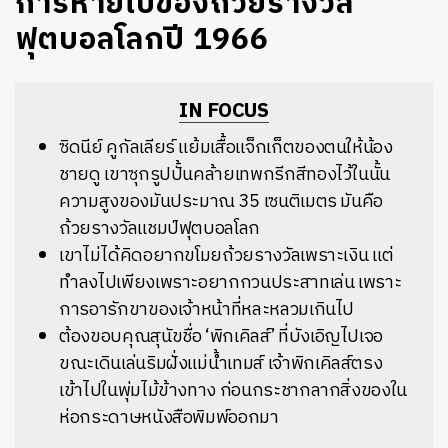
การหายไปของถ้วยรางวัล
ฟุตบอลโลกปี 1966
IN FOCUS
ซิดนีย์ คูกัลเลียร์ แย้มเสื้อแจ็กเก็ตของตนให้น้อง
ชายดู เขาซุกรูปปั้นคล้ายเทพกรีกสีทองไว้ในนั้น
ความสูงของมันประมาณ 35 เซนติเมตร มันคือ
ถ้วยรางวัลแชมป์ฟุตบอลโลก
เขาไม่ได้คิดอยากขโมยถ้วยรางวัลเพราะเงิน แต่
ทำลงไปเพียงเพราะอยากกวนประสาทเล่น เพราะ
การอารักขาของเจ้าหน้าที่หละหลวมเกินไป
ต้องขอบคุณสุนัขชื่อ ‘พิกเคิลส์’ ที่บังเอิญไปเจอ
ขณะเดินเล่นริมฝั่งแม่น้ำเทมส์ เจ้าพิกเคิลส์ตรง
เข้าไปในพุ่มไม้ข้างทาง ก่อนกระชากลากสิ่งของใน
ห่อกระดาษหนังสือพิมพ์ออกมา