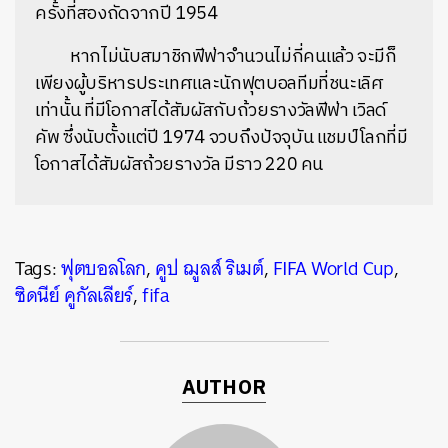
ครั้งที่สองถัดจากปี 1954
หากไม่นับสมาชิกฟีฟ่าจำนวนไม่กี่คนแล้ว จะมีก็
เพียงผู้บริหารประเทศและนักฟุตบอลทีมที่ชนะเลิศ
เท่านั้น ที่มีโอกาสได้สัมผัสกับถ้วยรางวัลฟีฟ่า เวิลด์
คัพ ซึ่งนับตั้งแต่ปี 1974 จวบถึงปัจจุบัน แชมป์โลกที่มี
โอกาสได้สัมผัสถ้วยรางวัล มีราว 220 คน
Tags:
ฟุตบอลโลก
,
คูป ฌูลส์ ริเมต์
,
FIFA World Cup
,
ซิดนีย์ คูกัลเลียร์
,
fifa
AUTHOR