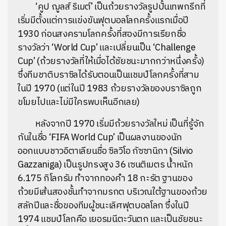
‘คูป ฌูลส์ ริเมต์’ เป็นถ้วยรางวัลรูปปั้นเทพกรีกที่
เริ่มมีตั้งแต่การแข่งขันฟุตบอลโลกครั้งแรกเมื่อปี
1930 ก่อนสงครามโลกครั้งที่สองมีการเรียกชื่อ
รางวัลว่า ‘World Cup’ และเปลี่ยนเป็น ‘Challenge
Cup’ (ถ้วยรางวัลที่ให้เมื่อได้ชัยชนะมากกว่าหนึ่งครั้ง)
ซึ่งทีมชาติบราซิลได้รับตอนเป็นแชมป์โลกครั้งที่สาม
ในปี 1970 (แต่ในปี 1983 ถ้วยรางวัลของบราซิลถูก
ขโมยไปและไม่มีใครพบเห็นอีกเลย)
หลังจากปี 1970 เริ่มมีถ้วยรางวัลใหม่ เป็นที่รู้จัก
กันในชื่อ ‘FIFA World Cup’ เป็นผลงานของนัก
ออกแบบชาวอิตาเลียนชื่อ ซิลวิโอ กัซซานิกา (Silvio
Gazzaniga) เป็นรูปทรงสูง 36 เซนติเมตร น้ำหนัก
6.175 กิโลกรัม ทำจากทองคำ 18 กะรัต ฐานของ
ถ้วยมีเส้นสองชั้นทำจากมรกต บริเวณใต้ฐานของถ้วย
สลักปีและชื่อของทีมผู้ชนะเลิศฟุตบอลโลก ซึ่งในปี
1974 แชมป์โลกคือ เยอรมนีตะวันตก และเป็นชัยชนะ