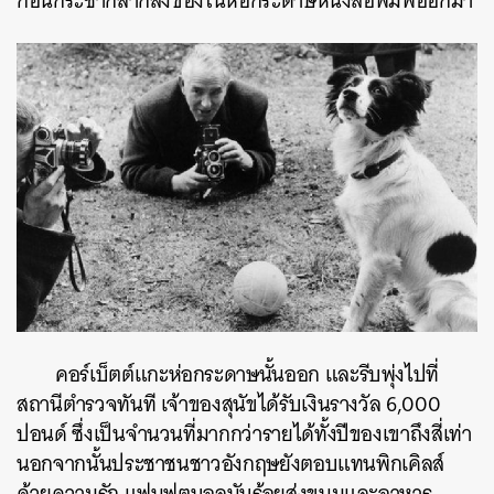
ก่อนกระชากลากสิ่งของในห่อกระดาษหนังสือพิมพ์ออกมา
คอร์เบ็ตต์แกะห่อกระดาษนั้นออก และรีบพุ่งไปที่
สถานีตำรวจทันที เจ้าของสุนัขได้รับเงินรางวัล 6,000
ปอนด์ ซึ่งเป็นจำนวนที่มากกว่ารายได้ทั้งปีของเขาถึงสี่เท่า
นอกจากนั้นประชาชนชาวอังกฤษยังตอบแทนพิกเคิลส์
ด้วยความรัก แฟนฟุตบอลนับร้อยส่งขนมและอาหาร