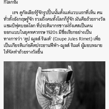
กิโลกรัม
เรจ คูกัลเลียร์รู้จักรูปปั้นนั้นตั้งแต่แวบแรกที่เห็น คน
ทั่วทั้งอังกฤษรู้จัก รวมถึงคนทั้งโลกก็รู้จัก มันคือถ้วยรางวัล
แชมป์ฟุตบอลโลก ที่ประติมากรชาวฝรั่งเศสเป็นคน
ออกแบบในยุคทศวรรษ 1920s มีชื่อเรียกอย่างเป็น
ทางการว่า ‘คูป ฌูลส์ ริเมต์’ (Coupe Jules Rimet) เพื่อ
เป็นเกียรติแก่อดีตประธานฟีฟ่า-ฌูลส์ ริเมต์ ผู้มอบหมาย
ให้จัดทำถ้วยรางวัลขึ้น