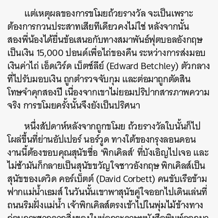
แต่เหตุผลของการขโมยถ้วยรางวัล จะเป็นเพราะ
ต้องการกวนประสาทเสียทีเดียวคงไม่ใช่ หลังจากนั้น
สองพี่น้องได้ยื่นข้อเสนอกับทางสมาพันธ์ฟุตบอลอังกฤษ
เป็นเงิน 15,000 ปอนด์เพื่อไถ่ของคืน ระหว่างการส่งมอบ
เงินค่าไถ่ เอ็ดเวิร์ด เบ็ตช์ลีย์ (Edward Betchley) ตัวกลาง
ที่ไปรับมอบเงิน ถูกตำรวจจับกุม และต่อมาถูกตัดสิน
โทษจำคุกสองปี เนื่องจากเขาไม่ยอมปริปากสารภาพความ
จริง การขโมยครั้งนั้นจึงยังเป็นปริศนา
หนึ่งสัปดาห์หลังจากถูกขโมย ถ้วยรางวัลใบนั้นก็ไป
โผล่ขึ้นที่ย่านอัปเปอร์ นอร์วูด ทางใต้ของกรุงลอนดอน
งานนี้ต้องขอบคุณสุนัขชื่อ ‘พิกเคิลส์’ ที่บังเอิญไปเจอ และ
ไม่ช้ามันก็กลายเป็นสุนัขขวัญใจชาวอังกฤษ พิกเคิลส์เป็น
สุนัขของเดวิด คอร์เบ็ตต์ (David Corbett) คนขับเรือข้าม
ฟากแม่น้ำเธมส์ ในวันนั้นเขาพาสุนัขคู่ใจออกไปเดินเล่นที่
ถนนริมฝั่งแม่น้ำ เจ้าพิกเคิลส์ตรงเข้าไปในพุ่มไม้ข้างทาง