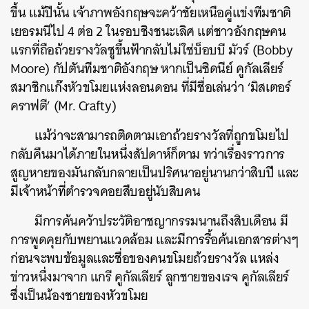
ขึ้น แม้ปีนั้น เจ้าภาพอังกฤษจะคว้าชัยเหนือคู่แข่งทีมชาติ
เยอรมนีไป 4 ต่อ 2 ในรอบชิงชนะเลิศ แต่ชาวอังกฤษคน
แรกที่ถือถ้วยรางวัลชูขึ้นฟ้ากลับไม่ใช่บ็อบบี มัวร์ (Bobby
Moore) กัปตันทีมชาติอังกฤษ หากเป็นซิดนีย์ คูกัลเลียร์
สมาชิกแก๊งหัวขโมยแห่งลอนดอน ที่มีชื่อเล่นว่า ‘มิสเตอร์
คราฟตี’ (Mr. Crafty)
แม้ว่าจะสามารถติดตามเอาถ้วยรางวัลที่ถูกขโมยไป
กลับคืนมาได้ภายในหนึ่งสัปดาห์ก็ตาม ทว่าเรื่องราวการ
สูญหายของมันกลับกลายเป็นปริศนาอยู่นานกว่าสิบปี และ
มีเจ้าหน้าที่ตำรวจคอยสืบอยู่นับสิบคน
มีการค้นคว้าประวัติอาชญากรรมนานถึงสิบเดือน มี
การพูดคุยกับพยานแวดล้อม และมีการรื้อค้นเอกสารต่างๆ
ก่อนจะพบข้อมูลและชื่อของคนขโมยถ้วยรางวัล แหล่ง
ข่าวหนึ่งมาจาก แกรี คูกัลเลียร์ ลูกชายของเรจ คูกัลเลียร์
ซึ่งเป็นน้องชายของหัวขโมย