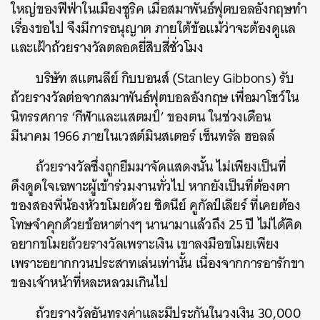
ใหญ่ของฟีฟ่าในเมืองซูริค เมื่อสมาพันธ์ฟุตบอลอังกฤษทำ
เรื่องขอไป จึงมีการอนุญาต ภายใต้ข้อแม้ว่าจะต้องดูแล
และเฝ้าถ้วยรางวัลตลอดยี่สิบสี่ชั่วโมง
บริษัท สแตนลีย์ กิบบอนส์ (Stanley Gibbons) รับ
ถ้วยรางวัลต่อจากสมาพันธ์ฟุตบอลอังกฤษ เพื่อมาโชว์ใน
นิทรรศการ ‘กีฬาและแสตมป์’ ของตน ในช่วงเดือน
มีนาคม 1966 ภายในเวสต์มินสเตอร์ เซ็นทรัล ฮอลล์
ถ้วยรางวัลซึ่งถูกยืมมาจัดแสดงนั้น ไม่เพียงเป็นที่
ดึงดูดใจเฉพาะผู้เข้าร่วมงานทั่วไป หากยังเป็นที่ต้องตา
ของสองพี่น้องหัวขโมยด้วย ซิดนีย์ คูกัลป์เลียร์ ที่เคยต้อง
โทษจำคุกด้วยข้อหาต่างๆ นานามาแล้วถึง 25 ปี ไม่ได้คิด
อยากขโมยถ้วยรางวัลเพราะเงิน เขาลงมือขโมยเพียง
เพราะอยากกวนประสาทเล่นเท่านั้น เนื่องจากการอารักขา
ของเจ้าหน้าที่หละหลวมเกินไป
ถ้วยรางวัลอันทรงค่าและมีประกันในวงเงิน 30,000