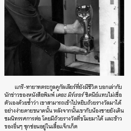
ค้นหา
SHARE
TWEET
LINE
EMAIL
แกรี-ทายาทตระกูลคูกัลเลียร์ที่ยังมีชีวิต บอกเล่ากับ
นักข่าวของหนังสือพิมพ์
เดอะ มิร์เรอร์
ซิดนีย์แทบไม่เชื่อ
ตัวเองด้วยซ้ำว่า เขาสามารถเข้าไปหยิบถ้วยรางวัลมาได้
อย่างง่ายดายขนาดนั้น หลังจากนั้นเขากับน้องชายยังเดิน
ชมนิทรรศการต่อ โดยมีถ้วยรางวัลที่ขโมยมาได้ และข้าว
ของอื่นๆ ซุกซ่อนอยู่ในเสื้อแจ็กเก็ต