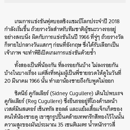
เกมการแข่งขันฟุตบอลชิงแชมป์โลกประจำปี 2018
กำลังเริ่มขึ้น ถ้วยรางวัลสำหรับทีมชาติผู้ชนะวางรออยู่
อย่างสงบนิ่ง ผิดกับการแข่งขันในปี 1966 ที่จู่ๆ ถ้วยรางวัล
ก็หายไปกลางวันแสกๆ ก่อนที่อังกฤษ ซึ่งได้รับเลือกเป็น
เจ้าภาพ จะทำพิธีเปิดเกมการแข่งขันด้วยซ้ำ
ทั้งสองเป็นพี่น้องกัน ที่ลงรอยกันบ้าง ไม่ลงรอยกัน
บ้างในบางเรื่อง แต่สิ่งที่หนุ่มผู้เป็นพี่ชายอวดให้ดูในวันที่
20 มีนาคม 1966 นั้น ทำเอาน้องชายถึงกับพูดไม่ออก
ซิดนีย์ คูกัลเลียร์ (Sidney Cugullere) เดินไปพบเรจ
คูกัลเลียร์ (Reg Cugullere) ซึ่งยืนรออยู่ที่โถงด้านหน้า
เวสต์มินสเตอร์ เซ็นทรัล ฮอลล์ และแย้มเสื้อแจ็กเก็ตของ
ตนให้น้องชายดู เขาซุกรูปปั้นคล้ายเทพกรีกสีทองไว้ในนั้น
ความสูงของมันประมาณ 35 เซนติเมตร น้ำหนักราวสี่