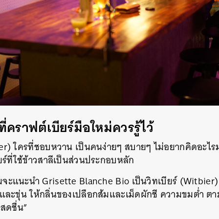
ี่คราฟต์เบียร์มือใหม่ควรรู้ไว้
eer) ใครที่ชอบหวาน เป็นคนง่ายๆ สบายๆ ไม่อยากคิดอะไ
ยร์ที่ใช้ข้าวสาลีเป็นส่วนประกอบหลัก
ผมจะแนะนำ Grisette Blanche Bio เป็นวิทเบียร์ (Witbier
อนและขุ่น ให้กลิ่นของเปลือกส้มและเม็ดผักชี ความขมต่ำ 
สดชื่น”