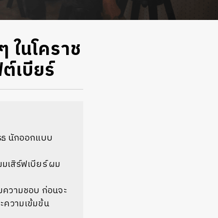
กๆ ในโคราช
์เบียร์
รรธ นักออกแบบ
เสิร์ฟเบียร์ ผม
ิยมความชอบ ก่อนจะ
และความเข้มข้น