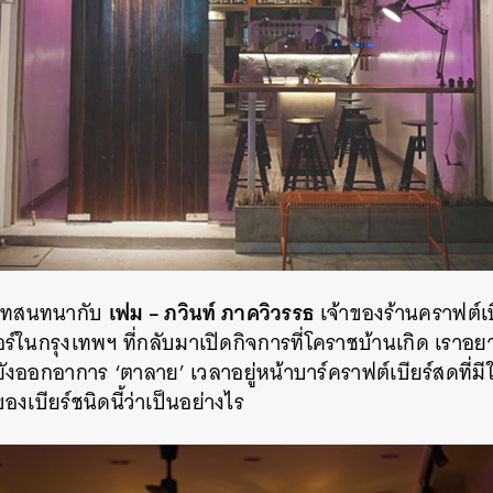
เฟม – ภวินท์ ภาควิวรรธ
ดบทสนทนากับ
เจ้าของร้านคราฟต์เบ
์ในกรุงเทพฯ ที่กลับมาเปิดกิจการที่โคราชบ้านเกิด เราอยา
ยังออกอาการ ‘ตาลาย’ เวลาอยู่หน้าบาร์คราฟต์เบียร์สดที่ม
งเบียร์ชนิดนี้ว่าเป็นอย่างไร
นหา