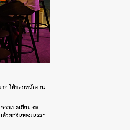
รมาก ให้บอกพนักงาน
) จากเบลเยียม รส
ตามด้วยกลิ่นหอมนวลๆ