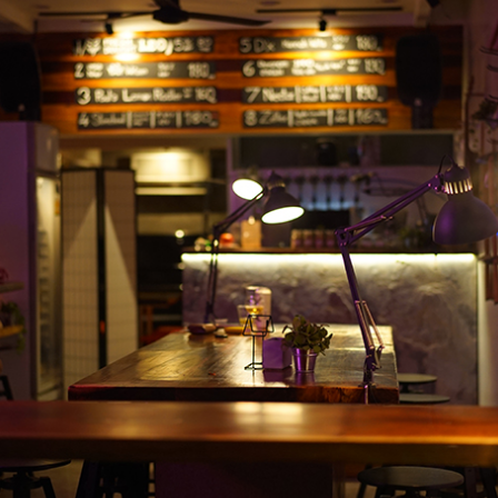
SHARE
TWEET
LINE
EMAIL