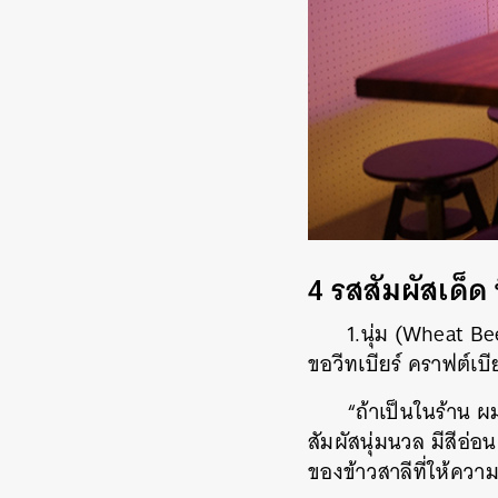
4 รสสัมผัสเด็ด ท
1.นุ่ม (Wheat B
ขอวีทเบียร์ คราฟต์เบี
“ถ้าเป็นในร้าน 
สัมผัสนุ่มนวล มีสีอ่
ของข้าวสาลีที่ให้ความ