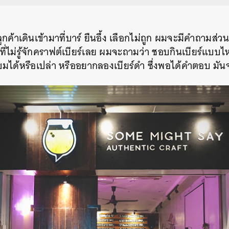
ูกค้าเดินเข้ามาที่บาร์ ยืนอึ้ง เลือกไม่ถูก ผมจะมีคำถามส่วน
าที่ไม่รู้จักคราฟต์เบียร์เลย ผมจะถามว่า ชอบกินเบียร์แบ
มได้หรือเปล่า หรืออยากลองเบียร์ดำ ซึ่งพอได้คำตอบ มันจะพ