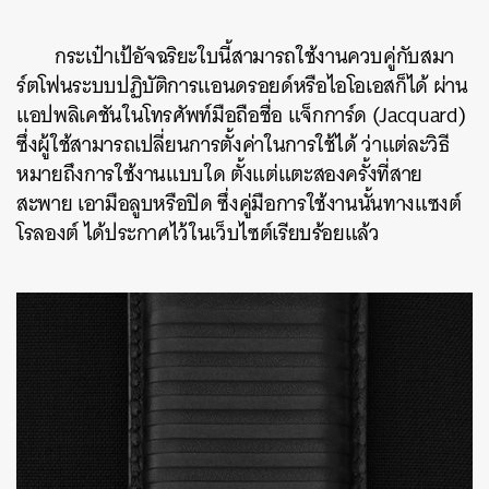
กระเป๋าเป้อัจฉริยะใบนี้สามารถใช้งานควบคู่กับสมา
ร์ตโฟนระบบปฏิบัติการแอนดรอยด์หรือไอโอเอสก็ได้ ผ่าน
แอปพลิเคชันในโทรศัพท์มือถือชื่อ แจ็กการ์ด (Jacquard)
ซึ่งผู้ใช้สามารถเปลี่ยนการตั้งค่าในการใช้ได้ ว่าแต่ละวิธี
หมายถึงการใช้งานแบบใด ตั้งแต่แตะสองครั้งที่สาย
สะพาย เอามือลูบหรือปิด ซึ่งคู่มือการใช้งานนั้นทางแซงต์
โรลองต์ ได้ประกาศไว้ในเว็บไซต์เรียบร้อยแล้ว