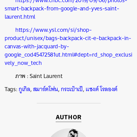
https://www.cnbc.com/2019/09/06/photos-
smart-backpack-from-google-and-yves-saint-
laurent.html
https://www.ysl.com/si/shop-
product/unisex/bags-backpack-cit-e-backpack-in-
canvas-with-jacquard-by-
google_cod45472581ut.html#dept=rd_shop_exclusi
vely_now_tech
ภาพ : Saint Laurent
Tags:
กูเกิล
,
สมาร์ตโฟน
,
กระเป๋าเป้
,
แซงต์ โรลองต์
AUTHOR