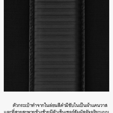
ตัวกระเป๋าทำจากไนล่อนสีดำมีซับในเป็นผ้าแคนวาส
และที่สายสะพายข้างซ้ายมีตัวเซ็นเซอร์สัมผัสอัจฉริยะแบบ