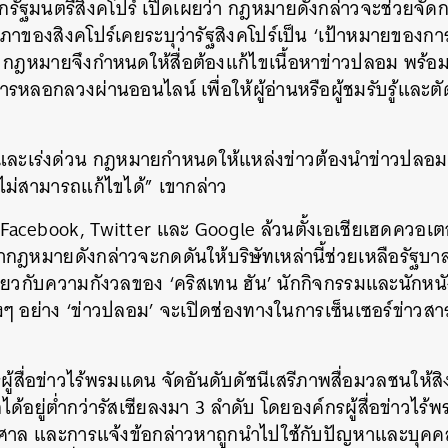
ยกรัฐมนตรีสิงคโปร์ เปิดเผยว่า กฎหมายดังกล่าวจะช่วยจัด
ภาของสิงคโปร์เคยระบุว่ารัฐสิงคโปร์เป็น ‘เป้าหมายของการส
้น กฎหมายจึงกำหนดให้สื่อต้องแก้ไขเนื้อหาข่าวปลอม พร้อ
รหลอกลวงผ่านออนไลน์ เพื่อให้ผู้อ่านหรือผู้ชมรับรู้และตัดสิ
งและเร่งด่วน กฎหมายกำหนดให้แหล่งข่าวต้องนำข่าวปลอมลง
ไม่สามารถแก้ไขได้” เขากล่าว
ง Facebook, Twitter และ Google ล้วนตั้งเอเชียเฮดควอเตอร
กฎหมายดังกล่าวจะกดดันให้บริษัทเหล่านี้ช่วยเหลือรัฐบ
ดียวกับความกังวลของ ‘คริสเทน ฮัน’ นักกิจกรรมและนักหนั
างๆ อย่าง ‘ข่าวปลอม’ จะเปิดช่องทางในการเซ็นเซอร์ข่าวส
ู้สื่อข่าวไร้พรมแดน จัดอันดับดัชนีเสรีภาพสื่อมวลชนให้สิง
ได้อยู่ต่ำกว่ารัสเซียลงมา 3 ลำดับ โดยองค์กรผู้สื่อข่าวไร้
หาศาล และการแจ้งข้อกล่าวหาถูกนำไปใช้กับปัญหาและบุ