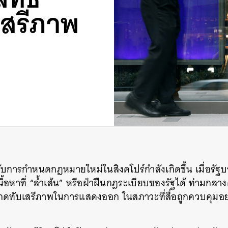
เสรีภาพ
กับการกำหนดกฎหมายใหม่ในสิงคโปร์กำลังเกิดขึ้น เมื่อรัฐ
นื้อหาที่ “ล้ำเส้น” หรือฝ่าฝืนกฎระเบียบของรัฐได้ ท่ามกล
่งกดทับเสรีภาพในการแสดงออก ในสภาวะที่สื่อถูกควบคุมอย่