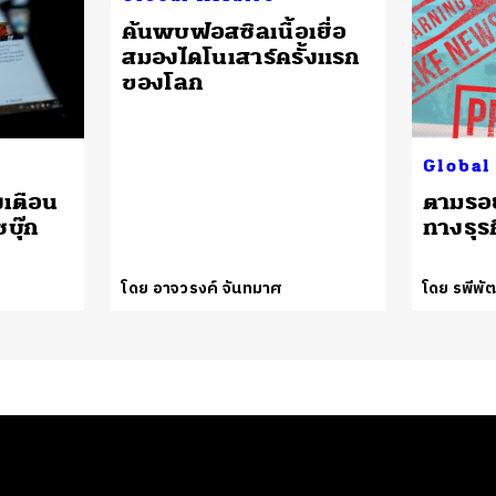
ค้นพบฟอสซิลเนื้อเยื่อ
สมองไดโนเสาร์ครั้งแรก
ของโลก
Global
งเตือน
ตามรอย
บุ๊ก
ทางธุรก
ก
โดย อาจวรงค์ จันทมาศ
โดย รพีพัฒ