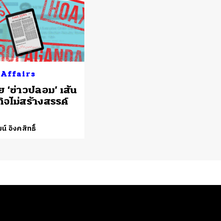
 Affairs
 ‘ข่าวปลอม’ เส้น
ิจไม่สร้างสรรค์
น์ อิงคสิทธิ์