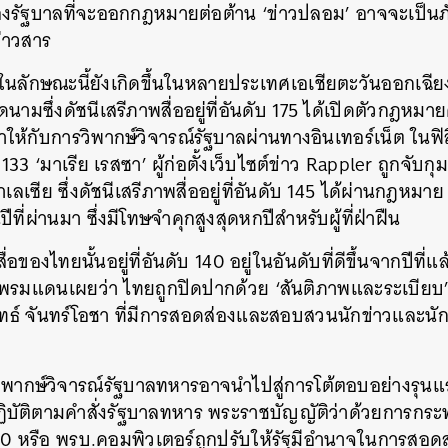
ของรัฐบาลที่จะออกกฎหมายต่อต้าน ‘ข่าวปลอม’ อาจจะเป็น
่าวสาร
ักษณะนี้ยังเกิดขึ้นในหลายประเทศเอเชียตะวันออกเฉียง
ดนามซึ่งดัชนีเสรีภาพสื่ออยู่ที่อันดับ 175 ได้เปิดตัวกฎ
ให้กับการวิพากษ์วิจารณ์รัฐบาลผ่านทางอินเทอร์เน็ต ในฟิลิป
ับ 133 ‘มาเรีย เรสซา’ ผู้ก่อตั้งเว็บไซต์ข่าว Rappler ถูกจั
 มาเลเซีย ซึ่งดัชนีเสรีภาพสื่ออยู่ที่อันดับ 145 ได้ผ่านกฎ
ี่ผ่านมา ซึ่งมีโทษจำคุกสูงสุดหกปีสำหรับผู้ที่ฝ่าฝืน
่อของไทยนั้นอยู่ที่อันดับ 140 อยู่ในอันดับที่ดีขึ้นจากปีที่แ
ไร้พรมแดนเผยว่า ไทยถูกปิดปากด้วย ‘สันติภาพและระเบียบ’
ะยุทธ์ จันทร์โอชา ที่มีการสอดส่องและสอบสวนนักข่าวและน
ิพากษ์วิจารณ์รัฐบาลทหารอาจนำไปสู่การโต้ตอบอย่างรุนแร
ฏิบัติตามคำสั่งรัฐบาลทหาร พระราชบัญญัติว่าด้วยการกระ
0 หรือ พรบ.คอมพิวเตอร์ถูกปรับให้รัฐมีอำนาจในการสอด
นหา