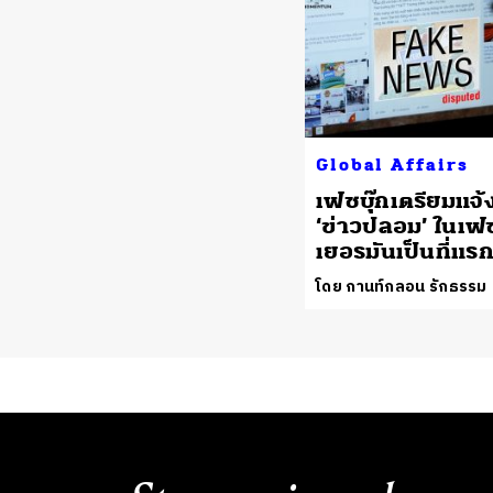
Global Affairs
เฟซบุ๊กเตรียมแจ้
‘ข่าวปลอม’ ในเฟซ
เยอรมันเป็นที่แร
โดย กานท์กลอน รักธรรม