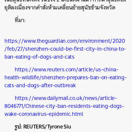
ยุติลงเนื่องจากคำสั่งห้ามเคลื่อนย้ายสุนัขข้ามจังหวัด
SHARE
TWEET
LINE
EMAIL
ที่มา:
https://www.theguardian.com/environment/2020
/feb/27/shenzhen-could-be-first-city-in-china-to-
ban-eating-of-dogs-and-cats
https://www.reuters.com/article/us-china-
health-wildlife/shenzhen-prepares-ban-on-eating-
cats-and-dogs-after-outbreak
https://www.dailymail.co.uk/news/article-
8046771/Chinese-city-ban-residents-eating-dogs-
wake-coronavirus-epidemic.html
รูป:
REUTERS/Tyrone Siu