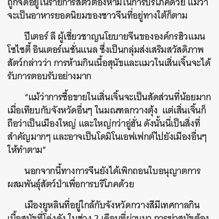
ถูกจัดอยู่ในรายการสัตว์ต้องห้ามในการบริโภคด้วย แม้ว่า
จะเป็นอาหารยอดนิยมของชาวจีนที่อยู่ทางใต้ก็ตาม
ปีเตอร์ ลี ผู้เชี่ยวชาญนโยบายจีนขององค์กรฮิวแมน
โซไซตี้ อินเตอร์เนชั่นแนล ซึ่งเป็นกลุ่มส่งเสริมสวัสดิภาพ
สัตว์กล่าวว่า การห้ามกินเนื้อสุนัขและแมวในเสิ่นเจิ้นจะได้
รับการตอบรับอย่างมาก
“แม้ว่าการซื้อขายในเสิ่นเจิ้นจะเป็นสัดส่วนที่น้อยมาก
เมื่อเทียบกับจังหวัดอื่นๆ ในมณฑลกวางตุ้ง แต่เสิ่นเจิ้นก็
ถือว่าเป็นเมืองใหญ่ และใหญ่กว่าอู่ฮั่น ดังนั้นนี่เป็นสิ่งที่
สำคัญมากๆ และอาจเป็นโดมิโนเอฟเฟกต์ไปยังเมืองอื่นๆ
ให้ทำตาม”
นอกจากนี้ทางการจีนยังได้เพิกถอนใบอนุญาตการ
ผสมพันธุ์สัตว์ป่าเพื่อการบริโภคด้วย
เมืองยูหลินที่อยู่ใกล้กับจังหวัดกวางสีมีเทศกาลกิน
ค้นหา
เนื้อสุนัขที่โด่งดัง ในช่วง 2 เดือนที่ผ่านมา การฆ่าสุนัขต้อง