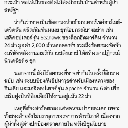
กระเป๋า พอให้เป็นของติดไม้ติดมือกลับบ้านสำหรับผู้นำ
สหรัฐฯ
ว่ากันว่าอาจเป็นข้อตกลงนำเข้ามอเตอร์ไซค์ฮาร์เลย์-
เดวิดสัน ผลิตภัณฑ์นมเนย ยุทโธปกรณ์บางอย่าง เช่น
เฮลิคอปเตอร์ รุ่น Seahawk ของล็อกฮีดมาร์ติน จำนวน
24 ลำ มูลค่า 2,600 ล้านดอลลาร์ฯ รวมถึงข้อตกลงจัดจ้า
งบริษัทพลังงานอเมริกัน เวสติงเฮาส์ ให้สร้างเตาปฏิกรณ์
นิวเคลียร์ 6 ชุด
นอกจากนี้ ยังมีข้อตกลงที่อาจทำกันในครั้งนี้อีกบาง
ฉบับ เช่น ระบบป้องกันขีปนาวุธสำหรับเมืองหลวงของ
อินเดีย และเฮลิคอปเตอร์ รุ่น Apache จำนวน 6 ลำ เพื่อ
เสริมฝูงบินที่อินเดียมีใช้งานอยู่แล้ว 22 ลำ
เหตุที่ต้องทำข้อตกลงแค่พอหอมปากหอมคอ เพราะ
ทั้งสองฝ่ายยังไม่บรรลุการเจรจาการค้าทวิภาคี เนื่องจาก
ผู้นำทั้งคู่ต่างปกป้องตลาดภายใน ทรัมป์ชูนโยบาย