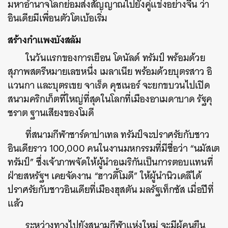
มหาอำนาจโลกย่อมส่งสัญญาณไปยังคู่แข่งอย่างจีน ว่า
อินเดียมีเพื่อนตัวโตเบ้อเริ่ม
สร้างกำแพงบังสลัม
ในวันแรกของการเยือน โดนัลด์ ทรัมป์ พร้อมด้วย
สุภาพสตรีหมายเลขหนึ่ง เมลาเนีย พร้อมด้วยบุตรสาว อิ
แวนกา และบุตรเขย จาเร็ด คุชเนอร์ จะยกขบวนไปเปิด
สนามคริกเก็ตที่ใหญ่ที่สุดในโลกที่เมืองอาเมดาบาด รัฐคุ
ชราต ฐานเสียงของโมดี
ที่สนามกีฬาซาร์ดาปาเทล ทรัมป์จะปราศรัยกับชาว
อินเดียราว 100,000 คนในงานมหกรรมที่มีชื่อว่า “นมัสเต
ทรัมป์” ซึ่งเจ้าภาพจัดให้ผู้นำอเมริกันเป็นการตอบแทนที่
ฝ่ายสหรัฐฯ เคยจัดงาน “ฮาวดี้โมดี” ให้ผู้นำนิวเดลีได้
ปราศรัยกับชาวอินเดียที่เมืองฮุสตัน มลรัฐเท็กซัส เมื่อปีที่
แล้ว
ระหว่างทางไปยังสนามกีฬาแห่งใหม่ จะมีผู้คนยืน