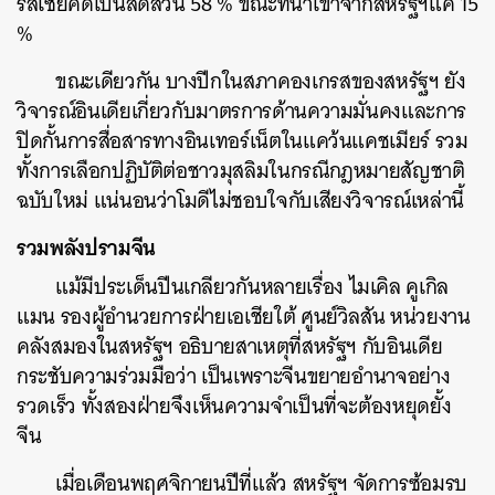
รัสเซียคิดเป็นสัดส่วน 58 % ขณะที่นำเข้าจากสหรัฐฯแค่ 15
%
ขณะเดียวกัน บางปีกในสภาคองเกรสของสหรัฐฯ ยัง
วิจารณ์อินเดียเกี่ยวกับมาตรการด้านความมั่นคงและการ
ปิดกั้นการสื่อสารทางอินเทอร์เน็ตในแคว้นแคชเมียร์ รวม
ทั้งการเลือกปฏิบัติต่อชาวมุสลิมในกรณีกฎหมายสัญชาติ
ฉบับใหม่ แน่นอนว่าโมดีไม่ชอบใจกับเสียงวิจารณ์เหล่านี้
รวมพลังปรามจีน
แม้มีประเด็นปีนเกลียวกันหลายเรื่อง ไมเคิล คูเกิล
แมน รองผู้อำนวยการฝ่ายเอเชียใต้ ศูนย์วิลสัน หน่วยงาน
คลังสมองในสหรัฐฯ อธิบายสาเหตุที่สหรัฐฯ กับอินเดีย
กระชับความร่วมมือว่า เป็นเพราะจีนขยายอำนาจอย่าง
รวดเร็ว ทั้งสองฝ่ายจึงเห็นความจำเป็นที่จะต้องหยุดยั้ง
จีน
เมื่อเดือนพฤศจิกายนปีที่แล้ว สหรัฐฯ จัดการซ้อมรบ