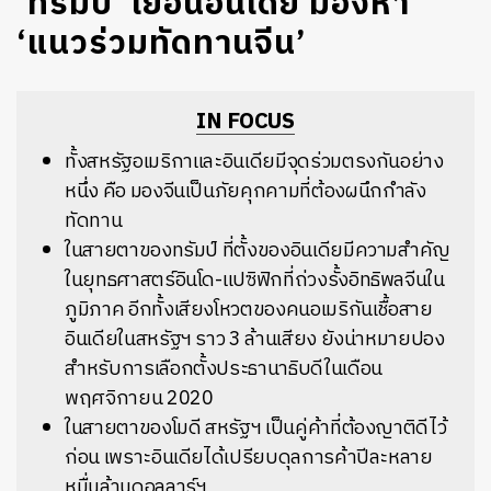
‘ทรัมป์’ เยือนอินเดีย มองหา
‘แนวร่วมทัดทานจีน’
IN FOCUS
ทั้งสหรัฐอเมริกาและอินเดียมีจุดร่วมตรงกันอย่าง
หนึ่ง คือ มองจีนเป็นภัยคุกคามที่ต้องผนึกกำลัง
ทัดทาน
ในสายตาของทรัมป์ ที่ตั้งของอินเดียมีความสำคัญ
ในยุทธศาสตร์อินโด-แปซิฟิกที่ถ่วงรั้งอิทธิพลจีนใน
ภูมิภาค อีกทั้งเสียงโหวตของคนอเมริกันเชื้อสาย
อินเดียในสหรัฐฯ ราว 3 ล้านเสียง ยังน่าหมายปอง
สำหรับการเลือกตั้งประธานาธิบดีในเดือน
พฤศจิกายน 2020
ในสายตาของโมดี สหรัฐฯ เป็นคู่ค้าที่ต้องญาติดีไว้
ก่อน เพราะอินเดียได้เปรียบดุลการค้าปีละหลาย
หมื่นล้านดอลลาร์ฯ