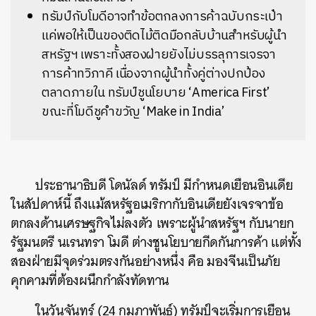
ทรัมป์กับโมดีอาจทำข้อตกลงการค้าฉบับกระเป๋า
แค่พอให้เป็นของติดไม้ติดมือกลับบ้านสำหรับผู้นำ
สหรัฐฯ เพราะทั้งสองฝ่ายยังไม่บรรลุการเจรจา
การค้าทวิภาคี เนื่องจากผู้นำทั้งคู่ต่างปกป้อง
ตลาดภายใน ทรัมป์ชูนโยบาย ‘America First’
ขณะที่โมดีชูคำขวัญ ‘Make in India’
ประธานาธิบดี โดนัลด์ ทรัมป์ มีกำหนดเยือนอินเดีย
ในสัปดาห์นี้ ถึงแม้สหรัฐอเมริกากับอินเดียยังเจรจาข้อ
ตกลงด้านเศรษฐกิจไม่ลงตัว เพราะผู้นำสหรัฐฯ กับนายก
รัฐมนตรี นเรนทรา โมดี ต่างชูนโยบายกีดกันการค้า แต่ทั้ง
สองฝ่ายมีจุดร่วมตรงกันอย่างหนึ่ง คือ มองจีนเป็นภัย
คุกคามที่ต้องผนึกกำลังทัดทาน
ในวันจันทร์ (24 กุมภาพันธ์) ทรัมป์จะเริ่มการเยือน