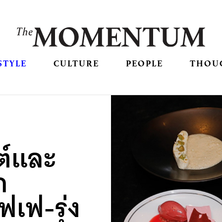
STYLE
CULTURE
PEOPLE
THOU
ต์และ
ก
ฟเฟ-รุ่ง