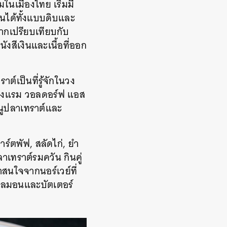
มในเมืองไทย เริ่มมี
นได้ทั้งแบบดิบและ
หากเปรียบเทียบกับ
ังสีเงินและเนื้อที่ออก
์เป็นที่รู้จักในวง
 โรงแรม วอลดอร์ฟ แอส
มนูปลาเทราต์และ
์ตพัฟ, สลัดไก่, ยำ
าเทราต์รมควัน กินคู่
าสนใจจากนอร์เวย์ที่
เลมอนและบัตเตอร์