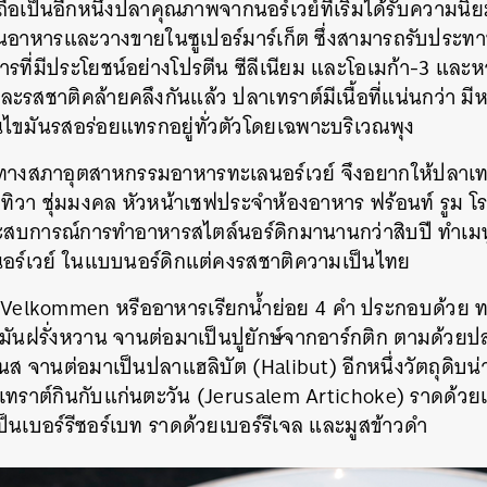
ถือเป็นอีกหนึ่งปลาคุณภาพจากนอร์เวย์ที่เริ่มได้รับความนิย
นอาหารและวางขายในซูเปอร์มาร์เก็ต ซึ่งสามารถรับประทา
รที่มีประโยชน์อย่างโปรตีน ซีลีเนียม และโอเมก้า-3 และ
รสชาติคล้ายคลึงกันแล้ว ปลาเทราต์มีเนื้อที่แน่นกว่า มีหน
นไขมันรสอร่อยแทรกอยู่ทั่วตัวโดยเฉพาะบริเวณพุง
ี้ทางสภาอุตสาหกรรมอาหารทะเลนอร์เวย์ จึงอยากให้ปลาเทราต
ุ่งทิวา ชุ่มมงคล หัวหน้าเชฟประจำห้องอาหาร ฟร้อนท์ รูม
ีประสบการณ์การทำอาหารสไตล์นอร์ดิกมานานกว่าสิบปี ทำเ
อร์เวย์ ในแบบนอร์ดิกแต่คงรสชาติความเป็นไทย
Velkommen หรืออาหารเรียกน้ำย่อย 4 คำ ประกอบด้วย ทาร
มันฝรั่งหวาน จานต่อมาเป็นปูยักษ์จากอาร์กติก ตามด้วยปล
ส จานต่อมาเป็นปลาแฮลิบัต (Halibut) อีกหนึ่งวัตถุดิบน่
ทราต์กินกับแก่นตะวัน (Jerusalem Artichoke) ราดด้วย
็นเบอร์รีซอร์เบท ราดด้วยเบอร์รีเจล และมูสข้าวดำ