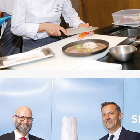
SHARE
TWEET
LINE
EMAIL