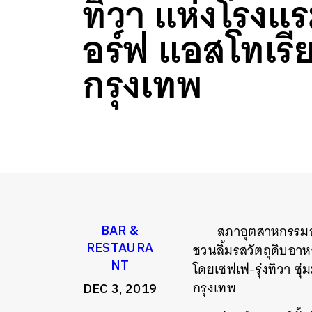
ทิวา แห่งโรง
อร์ฟ แอสโทเรี
กรุงเทพ
สภาอุตสาหกรรมอา
BAR &
RESTAURA
ชวนลิ้มรสวัตถุดิบอาห
NT
โดยเชฟเฟ-รุ่งทิวา ช
กรุงเทพ
DEC 3, 2019