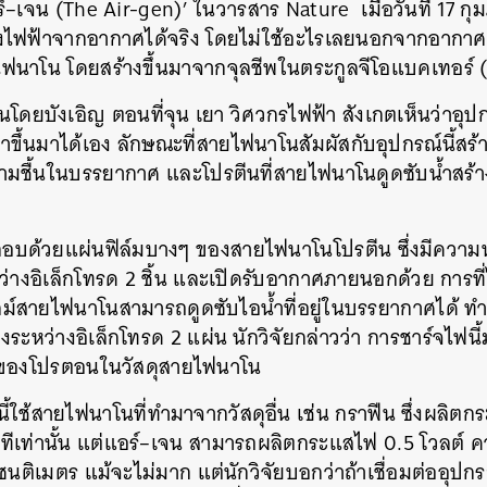
์
–
เจน
(The Air-gen)’
ในวารสาร
Nature
เมื่อวันที่
17
กุม
างไฟฟ้าจากอากาศได้จริง
โดยไม่ใช้อะไรเลยนอกจากอากา
ยไฟนาโน
โดยสร้างขึ้นมาจากจุลชีพในตระกูลจีโอแบคเทอร์
ึ้นโดยบังเอิญ
ตอนที่จุน
เยา
วิศวกรไฟฟ้า
สังเกตเห็นว่าอุป
าขึ้นมาได้เอง
ลักษณะที่สายไฟนาโนสัมผัสกับอุปกรณ์นี้สร้
วามชื้นในบรรยากาศ
และโปรตีนที่สายไฟนาโนดูดซับน้ำสร้า
อบด้วยแผ่นฟิล์มบางๆ
ของสายไฟนาโนโปรตีน
ซึ่งมีควา
หว่างอิเล็กโทรด
2
ชิ้น
และเปิดรับอากาศภายนอกด้วย
การที
ลม์สายไฟนาโนสามารถดูดซับไอน้ำที่อยู่ในบรรยากาศได้
ทำ
องระหว่างอิเล็กโทรด
2
แผ่น
นักวิจัยกล่าวว่า
การชาร์จไฟนี
ยของโปรตอนในวัสดุสายไฟนาโน
นี้ใช้สายไฟนาโนที่ทำมาจากวัสดุอื่น
เช่น กราฟีน
ซึ่งผลิตก
ีเท่านั้น
แต่แอร์
–
เจน สามารถผลิตกระแสไฟ
0.5
โวลต์
ค
ซนติเมตร
แม้จะไม่มาก
แต่นักวิจัยบอกว่าถ้าเชื่อมต่ออุปก