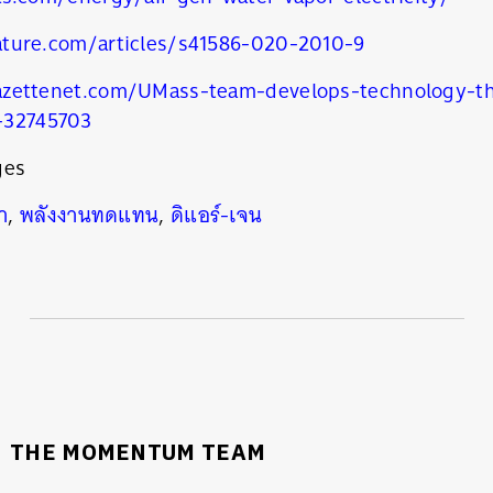
SHARE
TWEET
LINE
EMAIL
ture.com/articles/s41586-020-2010-9
zettenet.com/UMass-team-develops-technology-th
r-32745703
ges
า
,
พลังงานทดแทน
,
ดิแอร์-เจน
THE MOMENTUM TEAM