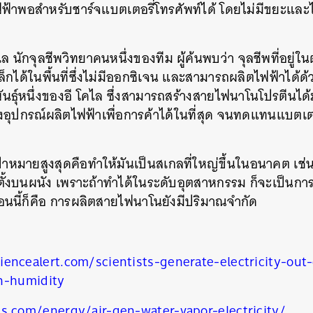
้าพอสำหรับชาร์จแบตเตอรี่โทรศัพท์ได้
โดยไม่มีขยะและ
เล
นักจุลชีพวิทยาคนหนึ่งของทีม
ผู้ค้นพบว่า
จุลชีพที่อยู่
ได้ในพื้นที่ซึ่งไม่มีออกซิเจน
และสามารถผลิตไฟฟ้าได้ด้
ธุ์หนึ่งของอี
โคไล
ซึ่งสามารถสร้างสายไฟนาโนโปรตีนได้ม
อุปกรณ์ผลิตไฟฟ้าเพื่อการค้าได้ในที่สุด
จนทดแทนแบตเตอร
ป้าหมายสูงสุดคือทำให้มันเป็นสเกลที่ใหญ่ขึ้นในอนาคต
เช่
ั้งบนผนัง
เพราะถ้าทำได้ในระดับอุตสาหกรรม
ก็จะเป็นการ
นนี้ก็คือ
การผลิตสายไฟนาโนยังมีปริมาณจำกัด
encealert.com/scientists-generate-electricity-out-
n-humidity
นหา
as.com/energy/air-gen-water-vapor-electricity/