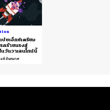
tion
สเปซเอ็กซ์เตรียม
อโรคร้ายแรงสู่
นวันวาเลนไทน์นี้
งค์ จันทมาศ