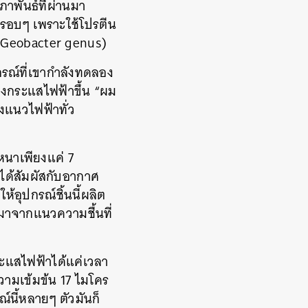
ภาพันธ์ที่ผ่านมา
ศรอบๆ
เพราะใช้โปรตีน
(Geobacter genus)
กรณ์ที่เขากำลังทดลอง
างกระแสไฟฟ้าขึ้น
“
ผม
งแนวไฟฟ้าทั่ว
มหนาเพียงแค่
7
่ได้สัมผัสกับอากาศ
ให้อุปกรณ์ชิ้นนี้ผลิต
้มาจากแนวความชื้นที่
ระแสไฟฟ้าได้แค่เวลา
วามเข้มข้น
17
ไมโคร
รณ์นี้หลายๆ
ตัวมันก็