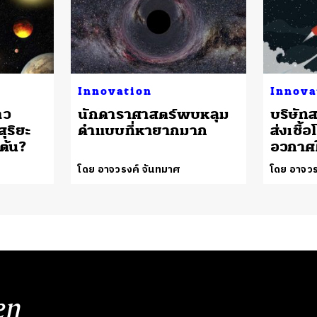
Innovation
Innova
าว
นักดาราศาสตร์พบหลุม
บริษัท
ุริยะ
ดำแบบที่หายากมาก
ส่งเชื้
เต้น?
อวกาศใ
โดย อาจวรงค์ จันทมาศ
โดย อาจวร
en