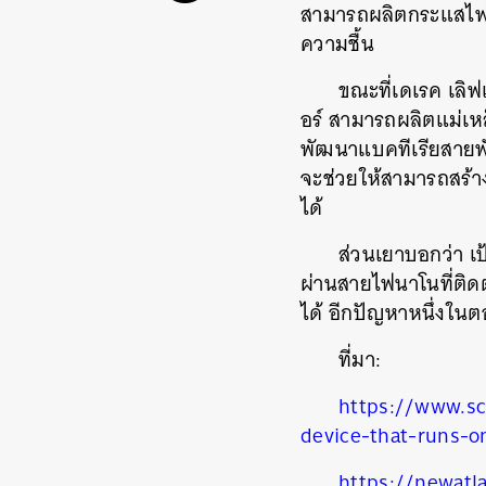
สามารถผลิตกระแสไฟฟ
ความชื้น
ขณะที่เดเรค
เลิฟ
อร์
สามารถผลิตแม่เหล็ก
พัฒนาแบคทีเรียสายพัน
จะช่วยให้สามารถสร้าง
ได้
ส่วนเยาบอกว่า
เ
ผ่านสายไฟนาโนที่ติดต
ได้
อีกปัญหาหนึ่งในตอ
ที่มา
:
https://www.sci
device-that-runs-o
ค้
https://newatl