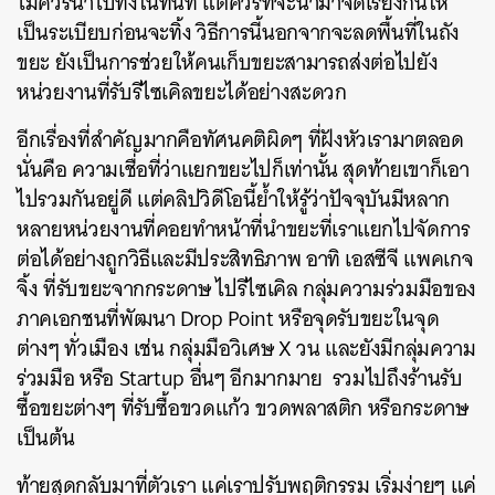
ไม่ควรนำไปทิ้งในทันที แต่ควรที่จะนำมาจัดเรียงกันให้
เป็นระเบียบก่อนจะทิ้ง วิธีการนี้นอกจากจะลดพื้นที่ในถัง
ขยะ ยังเป็นการช่วยให้คนเก็บขยะสามารถส่งต่อไปยัง
หน่วยงานที่รับรีไซเคิลขยะได้อย่างสะดวก
อีกเรื่องที่สำคัญมากคือทัศนคติผิดๆ ที่ฝังหัวเรามาตลอด
นั่นคือ ความเชื่อที่ว่าแยกขยะไปก็เท่านั้น สุดท้ายเขาก็เอา
ไปรวมกันอยู่ดี แต่คลิปวิดีโอนี้ย้ำให้รู้ว่าปัจจุบันมีหลาก
หลายหน่วยงานที่คอยทำหน้าที่นำขยะที่เราแยกไปจัดการ
ต่อได้อย่างถูกวิธีและมีประสิทธิภาพ อาทิ เอสซีจี แพคเกจ
จิ้ง ที่รับขยะจากกระดาษ ไปรีไซเคิล กลุ่มความร่วมมือของ
ภาคเอกชนที่พัฒนา Drop Point หรือจุดรับขยะในจุด
ต่างๆ ทั่วเมือง เช่น กลุ่มมือวิเศษ X วน และยังมีกลุ่มความ
ร่วมมือ หรือ Startup อื่นๆ อีกมากมาย รวมไปถึงร้านรับ
ซื้อขยะต่างๆ ที่รับซื้อขวดแก้ว ขวดพลาสติก หรือกระดาษ
เป็นต้น
ท้ายสุดกลับมาที่ตัวเรา แค่เราปรับพฤติกรรม เริ่มง่ายๆ แค่