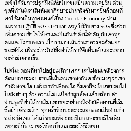
เมจึงได้รับการปลูกฝังนิสัยนี้มาจนเป็นความเคยชิน ส่วน
จุดที่ทำให้เราเริ่มหันมาศึกษาอย่างจริงจังมากขึ้นก็ตอนที่
เราได้มาเป็นทูตรณรงค์เรื่อง Circular Economy ผ่าน
แนวทางปฏิบัติ SCG Circular Way ให้กับทาง SCG ซึ่งช่วย
เพิ่มความเข้าใจให้เราและยืนยันว่าสิ่งนี้สำคัญกับเราทุก
คนและโลกของเรา เมื่อเรามองเห็นว่าเราควรจะคัดแยก
ขยะยังไง เพื่ออะไร มันก็ยิ่งทำให้เรารู้สึกตื่นเต้นและอยาก
จะทำมันมากขึ้น
โปรโม:
ตอนที่เราไปอยู่อเมริกาแรกๆ เราไม่สนใจเรื่องการ
คัดแยกขยะเลย ตอนที่เห็นคนเขาทำกันเราก็จะงงๆ ว่าเขา
กำลังทำอะไร แล้วเขาทำเพื่ออะไร ซึ่งเราก็จะโยนขยะลงไป
ในถังต่างๆ ด้วยความไม่แน่ใจว่าถูกต้องแล้วหรือเปล่า
ส่วนจุดที่ทำให้เราเริ่มแยกขยะอย่างจริงจังก็คือตอนที่เริ่ม
ซื้อบ้านที่อเมริกา ทุกครั้งที่เก็บขยะจะแยกออกเป็นสามถัง
อย่างชัดเจน ได้แก่ ขยะแห้ง ขยะเปียก และขยะรีไซเคิล
เพราะที่นั่น เขาจะให้คนทิ้งแยกขยะให้ชัดเจน