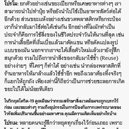
โปรโม:
ยกตัวอย่างเช่นขยะเปียกหรือเศษอาหารต่างๆ เรา
สามารถนำไปทำปุ๋ย หรือยังนำไปใช้เป็นอาหารสัตว์ต่อได้
อีกด้วย ส่วนขยะแห้งอย่างเช่นขวดพลาสติกหรือกระป๋อง
เราก็นำกลับมาใช้ต่อได้เช่นกัน อีกอย่างที่โมมักทำเป็น
ประจำก็คือการใช้สิ่งของในชีวิตประจำวันให้นานที่สุด เช่น
การนำเสื้อยืดที่เริ่มเบื่อแล้วมาตัดแขน หรือดัดแปลงรูป
แบบของมัน นอกจากเราจะได้เสื้อตัวใหม่แล้วเรายังรู้สึก
สนุกด้วย รวมไปถึงการนำสิ่งของกลับมาใช้ซ้ำ (Reuse)
อย่างง่ายๆ ที่ใครๆ ก็ทำได้ อย่างเช่น นำกล่องพลาสติกที่
ร้านอาหารให้มาล้างแล้วใช้ซ้ำอีก พอถึงเวลาต้องทิ้งจริงๆ
ก็แยกให้ถูกถัง เพียงเท่านี้ก็ถือว่าเป็นการช่วยชะลอการเกิด
ขยะไปได้ไม่น้อยทีเดียว
ในวิกฤตโควิด-19 ดูเหมือนว่ากระแสรักษาสิ่งแวดล้อมจะถูกเบรกไว้
ก่อน และขยะต่างๆ รวมถึงอุปกรณ์ในการป้องกันการแพร่ระบาดของ
ไวรัสเพิ่มปริมาณขึ้นอย่างมหาศาล คุณมีความคิดเห็นอย่างไรบ้าง
โปรเม:
หลายคนจะรู้สึกว่าหยุดทุกเรื่องไว้ก่อนเถอะ เพราะ