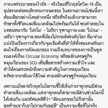
การแพร่ระบาดของไวรัส – จริงไหมที่วิกฤตโควิด-19 เป็น
อุปสรรคต่อพฤติกรรมการลดขยะ ในสถานการณ์เช่นนี้เรา
ต้องเลือกอย่างใดอย่างหนึ่ง หรือที่จริงแล้วเราสามารถ
รักษาทั้งชีวิตและสิ่งแวดล้อมไปพร้อมกันได้ พบคำตอบใน
บทสนทนากับ ‘โปรโม’ – โมรียา จุฑานุกาล และ ‘โปรเม’ –
เอรียา จุฑานุกาล สองพี่น้องโปรกอล์ฟระดับโลก ที่มาร่วม
แบ่งปันเรื่องราวเกี่ยวกับจุดเริ่มต้นที่ทำให้ทั้งสองคนหันมา
สนใจเรื่องการคัดแยกขยะ รวมถึงบทบาทของการเป็นทูต
รณรงค์เรื่อง Circular Economy หรือหลักเศรษฐกิจ
หมุนเวียนของ SCG เพื่อสื่อสารสร้างความเข้าใจ และ
ทำให้คนตระหนักถึงความสำคัญในการหมุนเวียน
ทรัพยากรกลับมาใช้ใหม่ ตามหลักเศรษฐกิจหมุนเวียน
เพราะแม้หลายวิกฤตในโลกจะชี้ให้เห็นว่าเราทุกคนมีส่วน
ทำลายสิ่งแวดล้อม แต่เราทุกคนก็สามารถมีส่วนช่วยโลกนี้
ได้เช่นกัน และทัศนคติที่ว่า “คัดแยกขยะไปก็เท่านั้น
สุดท้ายเขาก็เอาไปรวมกันอยู่ดี” เป็นความเชื่อที่ไม่จริง