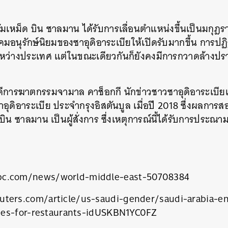
ัมเหม็ด
บิน
ซาลมาน
ได้รับการเลื่อนตำแหน่งขึ้นเป็นมกุฎ
คมอนุรักษ์นิยมของซาอุดิอาระเบียให้เปิดรับมากขึ้น
การปฏิ
หว่างประเทศ
แต่ในขณะเดียวกันก็ยังคงมีการกวาดล้างปร
บคดีการฆาตกรรมจามาล
คาช็อกกี
นักข่าวชาวซาอุดิอาระเบีย
อุดิอาระเบีย
ประจำกรุงอิสตันบูล
เมื่อปี
2018
ซึ่งผลการส
บิน
ซาลมาน
เป็นผู้สั่งการ
ซึ่งเหตุการณ์นี้ได้รับการประ
นหา
bc.com/news/world-middle-east-50708384
SHARE
TWEET
LINE
EMAIL
uters.com/article/us-saudi-gender/saudi-arabia-e
ces-for-restaurants-idUSKBN1YC0FZ