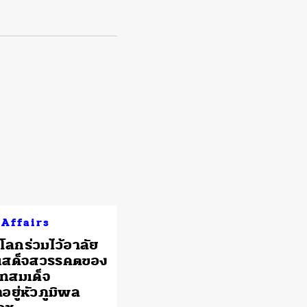
 Affairs
่วโลกร่วมไว้อาลัย
รเสด็จสวรรคตของ
ทสมเด็จ
อยู่หัวภูมิพล