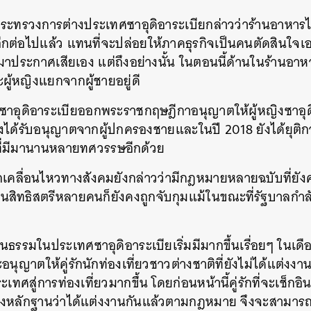
กระทรวงการต่างประเทศซาอุดิอาระเบียกล่าวว่าร้านอาหารไม่
กต่อไปแล้ว
แทนที่จะปล่อยให้ภาคธุรกิจเป็นคนตัดสินใจเอ
มาประกาศเสียเอง
แต่ถึงอย่างนั้น
ในตอนนี้ด้านในร้านอาหา
ู้หญิงแยกจากผู้ชายอยู่ดี
นมาซาอุดิอาระเบียออกพระราชกฤษฎีกาอนุญาตให้ผู้หญิงซาอุ
องได้รับอนุญาตจากผู้ปกครองชายและในปี
2018
ยังได้ยุติ
บที่มีมานานหลายทศวรรษอีกด้วย
กเคลื่อนไหวทางสังคมยังกล่าวว่ามีกฎหมายหลายฉบับที่ยังคง
ุนสิทธิสตรีหลายคนก็ยังคงถูกจับกุมแม้ในขณะที่รัฐบาลกำ
ธรรมในประเทศซาอุดิอาระเบียเริ่มมีมากขึ้นเรื่อยๆ ในเดื
จะอนุญาตให้คู่รักนักท่องเที่ยวชาวต่างชาติที่ยังไม่ได้แต่
ระเทศสู่การท่องเที่ยวมากขึ้น
โดยก่อนหน้านี้คู่รักที่จะเช็ก
งหลักฐานว่าได้แต่งงานกันแล้วตามกฎหมาย
จึงจะสามารถอ