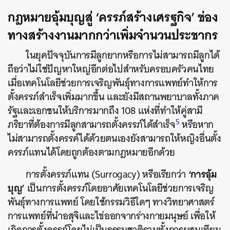
กฎหมายอุ้มบุญสู่ ‘ครรภ์สร้างเศรฐกิจ’ ช่อง
ทางสร้างงานมากกว่าเพิ่มจำนวนประชากร
ในยุคปัจจุบันการมีลูกยากหรือการไม่สามารถมีลูกได้
ถือว่าไม่ใช่ปัญหาใหญ่อีกต่อไปสำหรับครอบครัวคนไทย
เมื่อเทคโนโลยีช่วยการเจริญพันธุ์ทางการแพทย์ทำให้การ
ตั้งครรภ์สำเร็จเพิ่มมากขึ้น และยังมีสถานพยาบาลทั้งภาค
รัฐและเอกชนให้บริการมากถึง 108 แห่งที่ทำให้คู่สามี
5
ภริยาที่ต้องการมีลูกสามารถตั้งครรภ์ได้สำเร็จ
หรือหาก
ไม่สามารถตั้งครรค์ได้ด้วยตนเองยังสามารถให้หญิงอื่นตั้ง
ครรภ์แทนได้โดยถูกต้องตามกฎหมายอีกด้วย
‘การอุ้ม
การตั้งครรภ์แทน (Surrogacy) หรือเรียกว่า
บุญ’
เป็นการตั้งครรภ์โดยอาศัยเทคโนโลยีช่วยการเจริญ
พันธุ์ทางการแพทย์ โดยใช้กรรมวิธีใดๆ ทางวิทยาศาสตร์
การแพทย์ที่นำอสุจิและไข่ออกจากร่างกายมนุษย์ เพื่อให้
เกิดการตั้งครรภ์โดยไม่เป็นธรรมชาติรวมทั้งการผสมเทียม