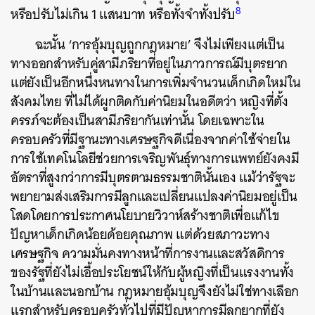
8
หรือปรับไม่เกิน 1 แสนบาท หรือทั้งจำทั้งปรับ
ค้นหา
ฉะนั้น ‘การอุ้มบุญถูกกฎหมาย’ จึงไม่เพียงแต่เป็น
ทางออกสำหรับคู่สามีภริยาที่อยู่ในภาวการณ์มีบุตรยาก
SHARE
TWEET
LINE
EMAIL
แต่ยังเป็นอีกหนึ่งหนทางในการเพิ่มจำนวนเด็กเกิดใหม่ใน
สังคมไทย ที่ไม่ได้ผูกติดกับค่านิยมในอดีตว่า หญิงที่ตั้ง
ครรภ์จะต้องเป็นสามีภริยากันเท่านั้น โดยเฉพาะใน
ครอบครัวที่มีฐานะทางเศรษฐกิจดีเนื่องจากค่าใช้จ่ายใน
การใช้เทคโนโลยีช่วยการเจริญพันธุ์ทางการแพทย์ยังคงมี
อัตราที่สูงกว่าการมีบุตรตามธรรมชาตินั้นเอง แม้ว่ารัฐจะ
พยายามส่งเสริมการมีลูกและเปลี่ยนแปลงค่านิยมอยู่เป็น
โสดโดยการประกาศนโยบายวิวาห์สร้างชาติเพื่อแก้ไข
ปัญหาเด็กเกิดน้อยด้อยคุณภาพ แต่ด้วยสภาวะทาง
เศรษฐกิจ ความมั่นคงทางหน้าที่การงานและสวัสดิการ
ของรัฐที่ยังไม่เอื้อประโยชน์ให้กับผู้หญิงที่เป็นแรงงานทั้ง
ในบ้านและนอกบ้าน กฎหมายอุ้มบุญจึงยังไม่ใช่ทางเลือก
แรกสำหรับครอบครัวทั่วไปที่มีปัญหาการมีลูกยากที่ยัง