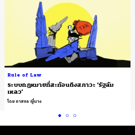
Rule of Law
ระบบกฎหมายที่สะท้อนถึงสภาวะ ‘รัฐล้ม
เหลว’
โดย ภาสกร ญี่นาง