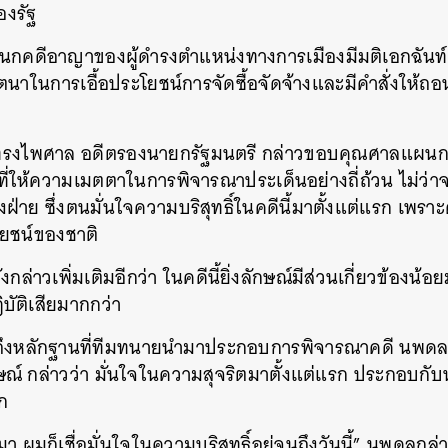
งรัฐ
นกคดีอาญาของผู้ดำรงตำแหน่งทางการเมืองมีมติเอกฉันท์ 
จตนาในการเอื้อประโยชน์การจัดซื้อจัดจ้างและมีคำสั่งให้ถอ
ุญทรงไพศาล อดีตรองนายกรัฐมนตรี กล่าวขอบคุณศาลแผนก
ี่ให้ความเมตตาในการพิจารณาประเด็นอย่างถี่ถ้วน ไม่ว่า
ฝ่าย ซึ่งตนมั่นใจความบริสุทธิ์ในคดีนี้มาตั้งแต่แรก เ
โยชน์ของชาติ
ล่าวเพิ่มเติมอีกว่า ในคดีนี้ยิ่งลักษณ์มีส่วนเกี่ยวข้องน้
บัติเสียมากกว่า
วถามถึงหลักฐานที่ทีมทนายนำมาประกอบการพิจารณาคดี นพ
นหา
ณ์​ กล่าวว่า มั่นใจในความสุจริตมาตั้งแต่แรก ประกอบกั
ก
SHARE
TWEET
LINE
EMAIL
า ผมก็เชื่อมั่นใจในความบริสุทธิ์อยู่จนถึงวันนี้” นพดลกล่