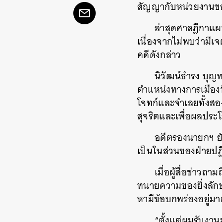
สัญญากับหน่วยงานขอ
ล่าสุดศาลฎีกาแผ
เนื่องจากไม่พบว่ามีเ
คดีดังกล่าว
นิวัฒน์ธํารง บ
ตำแหน่งทางการเมืองท
โจทก์และจำเลยทั้งสอง
สุจริตและเพื่อผลประ
อดีตรองนายกฯ ยังก
เป็นในส่วนของฝ่ายปฏิ
เมื่อผู้สื่อข่า
ค้
ทนายความของยิ่งลักษ
หามีข้อบกพร่องอยู่มา
“ตั้งแต่ผมรับงานม