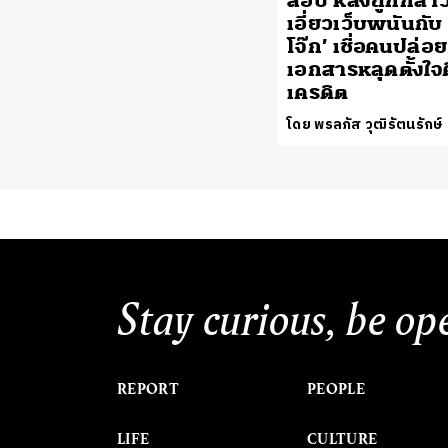
สอบ หลังถูกกล่า
เอี่ยวเว็บพนันกับ ‘
โจ๊ก’ เชื่อคนปล่อย
เอกสารหลุดตั้งใจ
เครดิต
โดย พรลภัส วุฒิรัตนรักษ์
Stay curious, be op
REPORT
PEOPLE
LIFE
CULTURE