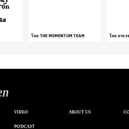
วหา
บิ๊ก
ดิส
โดย THE MOMENTUM TEAM
โดย อาจวร
en
VIDEO
ABOUT US
C
PODCAST