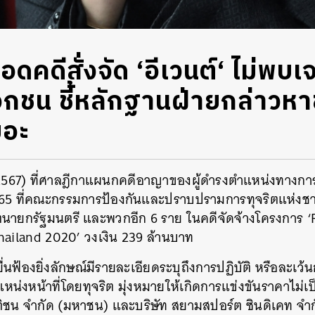
อดคดีสั่งจัด ‘อีเวนต์‘ ไม่พบเ
อกชน ชี้หลักฐานฝ่ายกล่าวหา
ยอะ
ม 2567) ที่ศาลฎีกาแผนกคดีอาญาของผู้ดำรงตำแหน่งทางการ
5 ที่คณะกรรมการป้องกันและปราบปรามการทุจริตแห่งชาติ 
อดีตนายกรัฐมนตรี และพวกอีก 6 ราย ในคดีจัดจ้างโครงการ 
iland 2020’ วงเงิน 239 ล้านบาท
ื่นฟ้องยิ่งลักษณ์มีรายละเอียดระบุถึงการปฏิบัติ หรือละเว้น
่งหน้าที่โดยทุจริต มุ่งหมายให้เกิดการแข่งขันราคาไม่เป
มติชน จำกัด (มหาชน) และบริษัท สยามสปอร์ต ซินดิเคท จำ