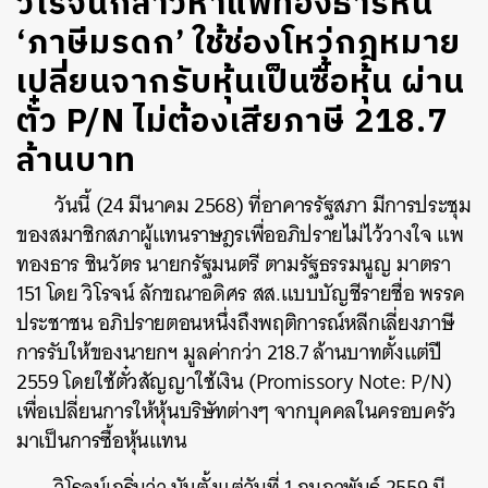
วิโรจน์กล่าวหาแพทองธารหนี
‘ภาษีมรดก’ ใช้ช่องโหว่กฎหมาย
เปลี่ยนจากรับหุ้นเป็นซื้อหุ้น ผ่าน
ตั๋ว P/N ไม่ต้องเสียภาษี 218.7
ล้านบาท
วันนี้ (24 มีนาคม 2568) ที่อาคารรัฐสภา มีการประชุม
ของสมาชิกสภาผู้แทนราษฎรเพื่ออภิปรายไม่ไว้วางใจ แพ
ทองธาร ชินวัตร นายกรัฐมนตรี ตามรัฐธรรมนูญ มาตรา
151 โดย วิโรจน์ ลักขณาอดิศร สส.แบบบัญชีรายชื่อ พรรค
ประชาชน อภิปรายตอนหนึ่งถึงพฤติการณ์หลีกเลี่ยงภาษี
การรับให้ของนายกฯ มูลค่ากว่า 218.7 ล้านบาทตั้งแต่ปี
2559 โดยใช้ตั๋วสัญญาใช้เงิน (Promissory Note: P/N)
เพื่อเปลี่ยนการให้หุ้นบริษัทต่างๆ จากบุคคลในครอบครัว
มาเป็นการซื้อหุ้นแทน
วิโรจน์เกริ่นว่า นับตั้งแต่วันที่ 1 กุมภาพันธ์ 2559 มี