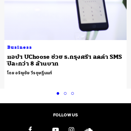
Business
แอปฯ UChoose ช่วย ธ.กรุงศรีฯ ลดค่า SMS
่
ปีละกว่า 8 ล้านบาท
โดย อริญชัย วีรดุษฎีนนท์
FOLLOW US