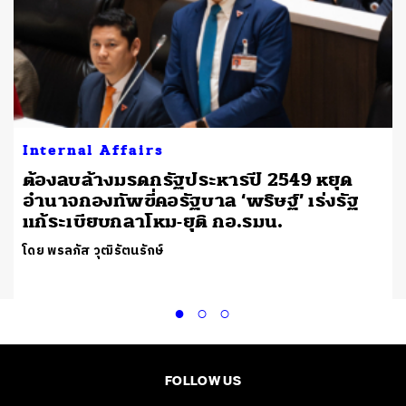
Internal Affairs
ต้องลบล้างมรดกรัฐประหารปี 2549 หยุด
อำนาจกองทัพขี่คอรัฐบาล ‘พริษฐ์’ เร่งรัฐ
แก้ระเบียบกลาโหม-ยุติ กอ.รมน.
โดย พรลภัส วุฒิรัตนรักษ์
FOLLOW US