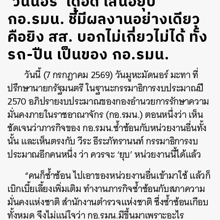
‘วันนอร์’ เดือด เสนอยุบ
กอ.รมน. ชี้มีผลงานอย่างเดียว
คือยิง สส. บอกไม่เกี่ยวไม่ได้ ทั้ง
รถ-ปืน เป็นของ กอ.รมน.
วันนี้ (
7
กรกฎาคม
2569)
วันมูหะมัดนอร์ มะทา ที่
ปรึกษานายกรัฐมนตรี ในฐานะกรรมาธิการงบประมาณปี
2570
อภิปรายงบประมาณของกองอำนวยการรักษาความ
มั่นคงภายในราชอาณาจักร (กอ.รมน.) ตอนหนึ่งว่า เห็น
ชัดเจนว่าภารกิจของ กอ.รมน.ซ้ำซ้อนกับหน่วยงานอื่นทั้ง
นั้น และเห็นตรงกับ วีระ ธีระภัทรานนท์ กรรมาธิการงบ
ประมาณอีกคนหนึ่ง ว่า ควรจะ ‘ยุบ’
หน่วยงานนี้ได้แล้ว
“คนก็ซ้ำซ้อน ไปเอาของหน่วยงานอื่นเข้ามาใช้ แล้วก็
เบิกเบี้ยเลี้ยงเพิ่มเติม ทำงานภารกิจซ้ำซ้อนกับสภาความ
มั่นคงแห่งชาติ สำนักงานตำรวจแห่งชาติ ซึ่งซ้ำซ้อนเกือบ
ทั้งหมด จึงไม่แน่ใจว่า กอ.รมน.มีขึ้นมาเพราะอะไร