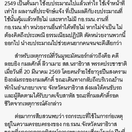
2549
เป็นต้นมา ใช้งบประมาณไปแล้วเท่าไร ใช้เจ้าหน้าที่
เท่าไร ผลงานที่ประจักษ์แจ้ง ที่เป็นผลดีกับงบประมาณที่
ค้นหา
ใช้นั้นคุ้มแล้วหรือไม่ และหากไม่มี กอ.รมน.งานที่
SHARE
TWEET
LINE
EMAIL
กอ.รมน.ทำ หน่วยงานอื่นทำได้หรือไม่ หากไม่จำเป็น ไม่
ต้องคิดถึงประเพณี ธรรมเนียมปฏิบัติ ตัดหน่วยงานพวกนี้
ออกไป นำงบประมาณไปช่วยคนยากคนจนจะดีเสียกว่า
สำหรับเหตุการณ์ที่วันมูหะมัดนอร์กล่าวถึงคือ คดี
ลอบยิง กมลศักดิ์ ลีวาเมาะ สส.นราธิวาส พรรคประชาชาติ
เมื่อวันที่ 20 มีนาคม 2569 โดยคนร้ายใช้อาวุธปืนสงคราม
ยิงถล่มรถของกมลศักดิ์ ขณะเดินทางกลับถึงบริเวณบ้าน
พักในอำเภอบาเจาะ จังหวัดนราธิวาส ส่งผลให้คนขับรถ
และผู้ติดตามได้รับบาดเจ็บสาหัส ขณะที่กมลศักดิ์รอด
ชีวิตจากเหตุการณ์ดังกล่าว
ต่อมาการสืบสวนพบว่า รถกระบะที่ใช้ในการก่อเหตุ
อยู่ในความครอบครองของ กอ.รมน.จังหวัดนราธิวาส