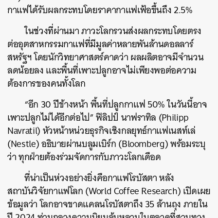
กาแฟได้รับผลกระทบโดยราคากาแฟเฟ้อขึ้นถึง 2.5%
ในช่วงที่ผ่านมา ภาวะโลกรวนส่งผลกระทบโดยตรง
ต่ออุตสาหกรรมกาแฟที่มีมูลค่าหลายพันล้านดอลลาร์
สหรัฐฯ โดยนักวิทยาศาสตร์คาดว่า ผลผลิตอาจมีจำนวน
ลดน้อยลง และพื้นที่เพาะปลูกอาจไม่เพียงพอต่อความ
ต้องการของคนทั้งโลก
“อีก 30 ปีข้างหน้า พื้นที่ปลูกกาแฟ 50% ในวันนี้อาจ
เพาะปลูกไม่ได้อีกต่อไป” ฟิลิปป์ นาฟราทิล (Philipp
ค้นหา
Navratil) หัวหน้าหน่วยธุรกิจเชิงกลยุทธ์กาแฟเนสท์เล่
SHARE
TWEET
LINE
EMAIL
(Nestle) อธิบายผ่านบลูมเบิร์ก (Bloomberg) พร้อมระบุ
ว่า ทุกฝ่ายต้องร่วมจัดการกับภาวะโลกเดือด
ที่น่าเป็นห่วงอย่างยิ่งคือกาแฟโรบัสตา หลัง
สถาบันวิจัยกาแฟโลก (World Coffee Research) เปิดเผย
ข้อมูลว่า โลกอาจขาดแคลนโรบัสตาถึง 35 ล้านถุง ภายใน
ปี 2024 ท่ามกลางความนิยมล้นหลามในตลาดที่สวนทาง