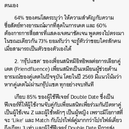
ตนเอง
64% ของคนโสดระบุว่า ให้ความสำคัญกับความ
ซื่อสัตย์ทางอารมณ์มากที่สุดในการเดต และ 60%
ต้องการการสื่อสารที่แสดงเจตนาชัดเจน พูดตรงไปตรงมา
ในขณะเดียวกัน 73% ยอมรับว่า จะรู้ตัวว่าชอบใครสักคน
เมื่อสามารถเป็นตัวของตัวเองได้
2. ‘กรุ๊ปแชต’ ของเพื่อนสนิทมีอิทธิพลต่อการเลือกคู่
เดต (Friendfluence) เพื่อนสนิทเป็นเหมือนผู้ช่วยด้าน
อารมณ์ของคู่เดตในปัจจุบัน โดยในปี 2569 มีแนวโน้มว่า
หากคู่เดตไม่ผ่านกรุ๊ปแชต ทุกอย่างจบทันที
เกือบ 85% ของผู้ใช้ฟีเจอร์ Double Date ซึ่งเป็น
ฟีเจอร์ที่ให้ผู้ใช้งานจับคู่กับเพื่อนสนิทเพื่อร่วมกันปัดหาคู่
เป็นผู้ใช้เจน Z และผู้ใช้หลักๆ เป็นผู้หญิง เพราะมีโอกาสที่
ค้นหา
จะ ‘Like’ และ Match กับโปรไฟล์คู่มากกว่าโปรไฟล์เดี่ยว
SHARE
TWEET
LINE
EMAIL
ถึงเกือบ 3 เท่า และผู้ใช้ฟีเจอร์ Double Date มีการส่ง