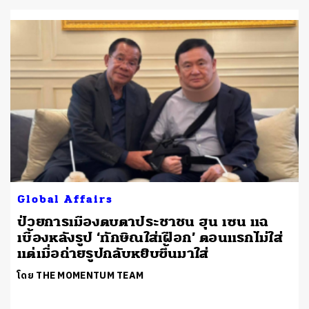
Global Affairs
จ
ป่วยการเมืองตบตาประชาชน ฮุน เซน แฉ
ฯ
เบื้องหลังรูป ‘ทักษิณใส่เฝือก’ ตอนแรกไม่ใส่
แต่เมื่อถ่ายรูปกลับหยิบขึ้นมาใส่
โดย THE MOMENTUM TEAM