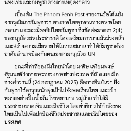
นี้ทั้งไทยและกัมพูชาต่างอ้างเหตุดังกล่าว
เบื้องต้น The Phnom Penh Post รายงานข้อโต้แย้ง
จากวุฒิสภากัมพูชาว่า ทางการไทยรุกรานทางทหารโดย
เจตนา และละเมิดอธิปไตยกัมพูชา ซึ่งขัดต่อมาตรา 2(4)
ของกฎบัตรสหประชาชาติ โดยเตรียมการมาแล้วล่วงหน้า
และสร้างความเสียหายให้โบราณสถาน ทำให้กัมพูชาต้อง
อาศัยอำนาจป้องกันตนเองตามกฎบัตร UN
ขณะที่ท่าทีของฝั่งไทยนำโดย มาริษ เสงี่ยมพงษ์
รัฐมนตรีว่าการกระทรวงการต่างประเทศ ที่เปิดเผยเมื่อ
ช่วงค่ำวานนี้ (24 กรกฎาคม 2025) คือการยืนยันว่า ฝั่ง
กัมพูชาใช้อาวุธหนักพุ่งเป้าไปยังพลเรือนไทย และเป้า
ค้นหา
หมายอย่างปั๊มน้ำมัน โรงพยาบาล หมู่บ้าน ทำให้มี
SHARE
TWEET
LINE
EMAIL
ประชาชนบาดเจ็บและเสียชีวิต โดยท่าทีการใช้กำลังของ
ไทยเป็นไปเพื่อปกป้องชีวิตประชาชนและอธิปไตยของ
ประเทศ