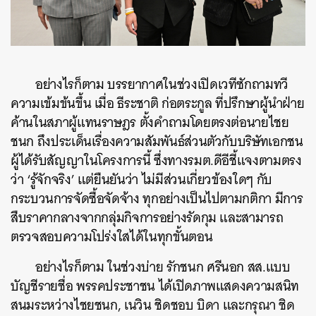
อย่างไรก็ตาม บรรยากาศในช่วงเปิดเวทีซักถามทวี
ความเข้มข้นขึ้น เมื่อ ธีระชาติ ก่อตระกูล ที่ปรึกษาผู้นำฝ่าย
ค้านในสภาผู้แทนราษฎร ตั้งคำถามโดยตรงต่อนายไชย
ชนก ถึงประเด็นเรื่องความสัมพันธ์ส่วนตัวกับบริษัทเอกชน
ผู้ได้รับสัญญาในโครงการนี้ ซึ่งทางรมต.ดีอีชี้แจงตามตรง
ว่า ‘รู้จักจริง’ แต่ยืนยันว่า ไม่มีส่วนเกี่ยวข้องใดๆ กับ
กระบวนการจัดซื้อจัดจ้าง ทุกอย่างเป็นไปตามกติกา มีการ
สืบราคากลางจากกลุ่มกิจการอย่างรัดกุม และสามารถ
ตรวจสอบความโปร่งใสได้ในทุกขั้นตอน
อย่างไรก็ตาม ในช่วงบ่าย รักชนก ศรีนอก สส.แบบ
บัญชีรายชื่อ พรรคประชาชน ได้เปิดภาพแสดงความสนิท
สนมระหว่างไชยชนก, เนวิน ชิดชอบ บิดา และกรุณา ชิด