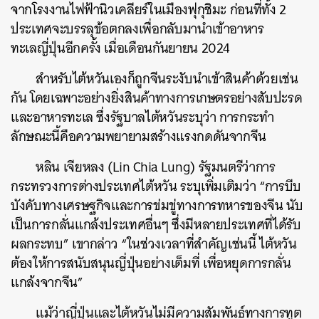
จากโรงงานไฟฟ้านิวเคลียร์ในเมืองฟุกุชิมะ ก่อนที่ทั้ง 2
ประเทศจะบรรลุข้อตกลงเพื่อกลับมานำเข้าอาหาร
ทะเลญี่ปุ่นอีกครั้ง เมื่อเดือนกันยายน 2024
สำหรับไต้หวันเองก็ถูกจีนระงับนำเข้าสินค้าด้วยเช่น
กัน โดยเฉพาะอย่างยิ่งสินค้าทางการเกษตรอย่างสับปะรด
และอาหารทะเล ซึ่งรัฐบาลไต้หวันระบุว่า การกระทำ
ลักษณะนี้คือความพยายามสร้างแรงกดดันจากจีน
หลิน เจียหลง (Lin Chia Lung) รัฐมนตรีว่าการ
กระทรวงการต่างประเทศไต้หวัน ระบุเพิ่มเติมว่า “การบีบ
บังคับทางเศรษฐกิจและการข่มขู่ทางการทหารของจีน นับ
เป็นการกลั่นแกล้งประเทศอื่นๆ ซึ่งมีหลายประเทศที่ได้รับ
ผลกระทบ” เขากล่าว “ในช่วงเวลาที่สำคัญเช่นนี้ ไต้หวัน
ค้นหา
ต้องให้การสนับสนุนญี่ปุ่นอย่างเต็มที่ เพื่อหยุดการกลั่น
SHARE
TWEET
LINE
EMAIL
แกล้งจากจีน”
แม้ว่าญี่ปุ่นและไต้หวันไม่มีความสัมพันธ์ทางการทูต