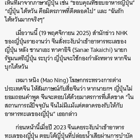
เห็นที่มาจากภาษาญี่ปุ่น เช่น “ขอบคุณที่ชอบอาหารญี่ปุ่น”
“ญี่ปุ่น ไต้หวัน คือมิตรภาพที่ดีตลอดไป” และ “ฉันรัก
ไต้หวันมากจริงๆ”
เมื่อวานนี้ (19 พฤศจิกายน 2025) สำนักข่าว NHK
ของญี่ปุ่นรายงานว่า จีนสั่งระงับนำเข้าอาหารทะเลของ
ญี่ปุ่น หลัง ซานาเอะ ทาคาอิจิ (Sanae Takaichi) นายก
รัฐมนตรีญี่ปุ่น ระบุว่า ญี่ปุ่นจะใช้กองกำลังทหาร หากจีน
บุกไต้หวัน
เหมา หนิง (Mao Ning) โฆษกกระทรวงการต่าง
ประเทศจีน ให้สัมภาษณ์กับสื่อจีนว่า หากนายกฯ ญี่ปุ่นไม่
ยอมถอนคำพูด จีนจะตอบโต้ด้วยมาตรการที่เด็ดขาด “ใน
สถานการณ์ปัจจุบัน จีนไม่มีแม้แต่ตลาดรองรับให้กับ
อาหารทะเลของญี่ปุ่น” เธอกล่าว
ก่อนหน้านี้เมื่อปี 2023 จีนเคยระงับนำเข้าอาหาร
ทะเลของญี่ปุ่น ตอบโต้ญี่ปุ่นที่ปล่อยน้ำเสียผ่านการบำบัด