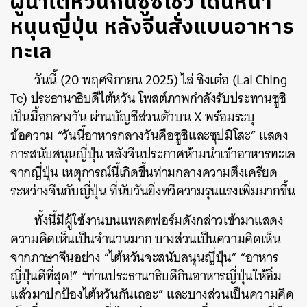
ผู้นำไต้หวันกินซูซิโชว์ เดินหน้า
หนุนญี่ปุ่น หลังจีนสั่งแบนอาหาร
ทะเล
วันนี้ (20 พฤศจิกายน 2025) ไล่ ชิงเต๋อ (Lai Ching
Te) ประธานาธิบดีไต้หวัน โพสต์ภาพกำลังรับประทานซูซิ
เป็นมื้อกลางวัน ผ่านบัญชีส่วนตัวบน X พร้อมระบุ
ข้อความ “วันนี้อาหารกลางวันคือซูซิและซุปมิโสะ” แสดง
การสนับสนุนญี่ปุ่น หลังจีนประกาศห้ามนำเข้าอาหารทะเล
จากญี่ปุ่น เหตุการณ์นี้เกิดขึ้นท่ามกลางความตึงเครียด
ระหว่างจีนกับญี่ปุ่น ที่นับวันยิ่งทวีความรุนแรงเพิ่มมากขึ้น
ทั้งนี้มีผู้ใช้งานบนแพลตฟอร์มดังกล่าวเข้ามาแสดง
ความคิดเห็นเป็นจำนวนมาก บางส่วนเป็นความคิดเห็น
จากภาษาจีนอย่าง “ไต้หวันจะสนับสนุนญี่ปุ่น” “อาหาร
ญี่ปุ่นดีที่สุด!” “ท่านประธานาธิบดีกินอาหารญี่ปุ่นให้อิ่ม
แล้วมาปกป้องไต้หวันกันเถอะ” และบางส่วนเป็นความคิด