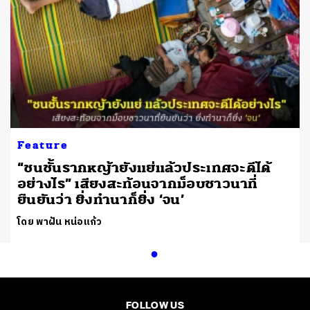
Feature
“ชนชั้นรากหญ้ายังแย่แล้วประเทศจะดีได้
อย่างไร” เสียงสะท้อนจากม็อบชาวนาที่
ยืนยันว่า ยิ่งทำนาก็ยิ่ง ‘จน’
โดย พาฝัน หน่อแก้ว
FOLLOW US