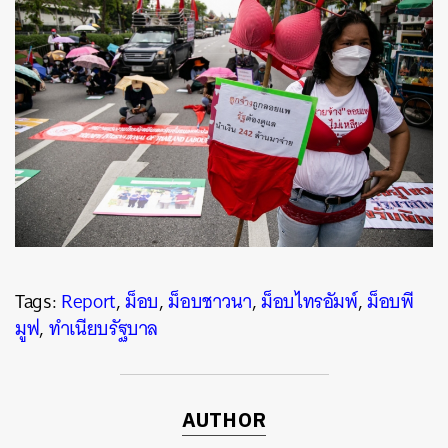
ค้นหา
SHARE
TWEET
LINE
EMAIL
Tags:
Report
,
ม็อบ
,
ม็อบชาวนา
,
ม็อบไทรอัมพ์
,
ม็อบพี
มูฟ
,
ทำเนียบรัฐบาล
AUTHOR