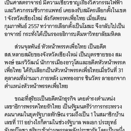
เป็นศาสตราจารย์ มีความเชี่ยวชาญเรื่องวิศวกรรมไฟฟ้า
และวิศวกรรมชีวการแพทย์ เคยลงรับสมัครเลือกตั้งในเขต
1 จังหวัดเชียงใหม่ สังกัดพรรคเพื่อไทย เมื่อเดือน
กุมภาพันธ์ 2557 ทว่าการเลือกตั้งเป็นโมฆะ จึงกลับไปเป็น
อาจารย์ กระทั่งได้เป็นรองอธิการบดีมหาวิทยาลัยมหิดล
ส่วนจุลพันธ์ หัวหน้าพรรคเพื่อไทย เป็นอดีต
สส.หลายสมัยของจังหวัดเชียงใหม่ เป็นบุตรชายของ สม
พงษ์ อมรวิวัฒน์ นักการเมืองอาวุโสและอดีตหัวหน้าพรรค
เพื่อไทย ได้รับเลือกเป็นหัวหน้าพรรคเพื่อไทยเมื่อวันที่ 31
ตุลาคมที่ผ่านมา ภายหลัง แพทองธาร ชินวัตร ลาออกจาก
ตำแหน่งหัวหน้าพรรคเพื่อไทย
ขณะที่สุริยะเป็นอดีตนักธุรกิจ เคยดำรงตำแหน่ง
เลขาธิการพรรคไทยรักไทย เป็นรัฐมนตรีว่าการกระทรวง
คมนาคมในยุครัฐบาลทักษิณ รวมถึงเป็น 1 ในสมาชิกบ้าน
เลขที่ 111 อย่างไรก็ตามในช่วงรัฐบาล พลเอก ประยุทธ์
จันทร์โอชา สุริยะเข้าร่วมพรรคพลังประชารัฐ โดยเป็นหนึ่ง