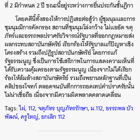
ที่ 2 มีกำหนด 2 ปี ขณะนี้อยู่ระหว่างการยื่นประกันชั้นฎีกา
โดยคดีนี้ทั้งสองให้การปฏิเสธต่อสู้ว่า ผู้ชุมนุมและการ
ชุมนุมมีการคัดกรอง สถานที่ชุมนุมโล่งกว้าง ไม่แออัด จตุ
ภัทร์และอรรถพลปราศรัยวิจารณ์รัฐบาลที่ออกกฎหมายส่ง
ผลกระทบสถาบันกษัตริย์ เรียกร้องให้รัฐบาลแก้ปัญหาเชิง
โครงสร้าง รวมถึงปฏิรูปสถาบันกษัตริย์ โดยการแก้
รัฐธรรมนูญ ซึ่งเป็นการใช้เสรีภาพในการแสดงความเห็นที่
ได้รับความคุ้มครองตามรัฐธรรมนูญ เนื่องจากไม่ได้เรียก
ร้องให้ล้มล้างสถาบันกษัตริย์ รวมถึงพยานหลักฐานที่เป็น
คลิปของโจทก์ ตลอดจนบันทึกการถอดเทปคำปราศรัยนั้น
ไม่น่าเชื่อถือ เนื่องจากมีความผิดพลาดคลาดเคลื่อน
Tags:
ไผ่
,
112
,
จตุภัทร บุญภัทรรักษา
,
ม.112
,
อรรถพล บัว
ค้นหา
พัฒน์
,
ครูใหญ่
,
ยกเลิก 112
SHARE
TWEET
LINE
EMAIL