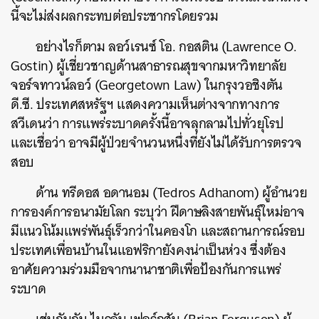
นี้จะไม่ส่งผลกระทบต่อประชากรโดยรวม
อย่างไรก็ตาม ลอว์เรนซ์​ โอ. กอสติน (Lawrence O.
Gostin) ผู้เชี่ยวชาญด้านสาธารณสุขจากมหาวิทยาลัย
จอร์จทาวน์ลอว์ (Georgetown Law) ในกรุงวอชิงตัน
ดี.ซี. ประเทศสหรัฐฯ แสดงความเห็นต่างจากทางการ
สวีเดนว่า การแพร่ระบาดครั้งนี้อาจลุกลามไปทั่วยุโรป
และเชื่อว่า อาจมีผู้ป่วยจำนวนหนึ่งที่ยังไม่ได้รับการตรวจ
สอบ
ด้าน
ทรีดอส อดานอม (
Tedros Adhanom) ผู้อำนวย
การองค์การอนามัยโลก ระบุว่า ฝีดาษลิงสายพันธุ์ใหม่อาจ
มีแนวโน้มแพร่พันธุ์เร็วกว่าในคองโก และสถานการณ์รอบ
ประเทศเพื่อนบ้านในแอฟริกายังคงน่าเป็นห่วง ซึ่งต้อง
อาศัยความร่วมมือจากนานาชาติเพื่อป้องกันการแพร่
ระบาด