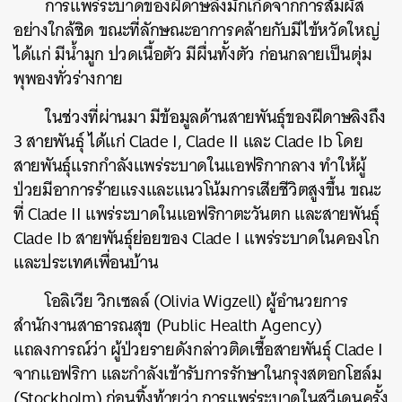
การแพร่ระบาดของฝีดาษลิงมักเกิดจากการสัมผัส
อย่างใกล้ชิด ขณะที่ลักษณะอาการคล้ายกับมีไข้หวัดใหญ่
ได้แก่ มีน้ำมูก ปวดเนื้อตัว มีผื่นทั้งตัว ก่อนกลายเป็นตุ่ม
พุพองทั่วร่างกาย
ในช่วงที่ผ่านมา มีข้อมูลด้านสายพันธุ์ของฝีดาษลิงถึง
3 สายพันธุ์ ได้แก่ Clade I, Clade II และ Clade Ib โดย
สายพันธุ์แรกกำลังแพร่ระบาดในแอฟริกากลาง ทำให้ผู้
ป่วยมีอาการร้ายแรงและแนวโน้มการเสียชีวิตสูงขึ้น ขณะ
ที่ Clade II แพร่ระบาดในแอฟริกาตะวันตก และสายพันธุ์
Clade Ib สายพันธุ์ย่อยของ Clade I แพร่ระบาดในคองโก
และประเทศเพื่อนบ้าน
โอลิเวีย วิกเซลล์ (Olivia Wigzell) ผู้อำนวยการ
สำนักงานสาธารณสุข (Public Health Agency)
แถลงการณ์ว่า ผู้ป่วยรายดังกล่าวติดเชื้อสายพันธุ์ Clade I
จากแอฟริกา และกำลังเข้ารับการรักษาในกรุงสตอกโฮล์ม
(Stockholm) ก่อนทิ้งท้ายว่า การแพร่ระบาดในสวีเดนครั้ง