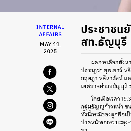
ประชาชนยัง
INTERNAL
AFFAIRS
สท.ธัญบุรี
MAY 11,
2025
ผลการเลือกตั้งน
ปรากฏว่า ยุพเยาว์ หล
กฤษฎา หลีนวรัตน์ และ
เทศบาลตำบลธัญบุรี ชนะ
โดยเมื่อเวลา 19
กลุ่มธัญญก้าวหน้า ชนะ
ค้
ทั้งนี้กรณีของลูกพีชเป
ปาดหน้ารถกระบะลุง-ป
มา