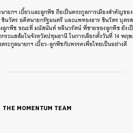
ายกฯ เบี้ยวและลูกพีช ถือเป็นตระกูลการเมืองสำคัญของธัญบ
ณ ชินวัตร อดีตนายกรัฐมนตรี และแพทองธาร ชินวัตร บุตรส
กพีช ขณะที่ มนัสนันท์ หลีนวรัตน์ พี่ชายของลูกพีช ยังเ
ี่ฝ่ากระแสส้มในจังหวัดปทุมธานี ในการเลือกตั้งวันที่ 14 
ระกูลนายกฯ เบี้ยว-ลูกพีชกับพรรคเพื่อไทยเป็นอย่างดี
THE MOMENTUM TEAM