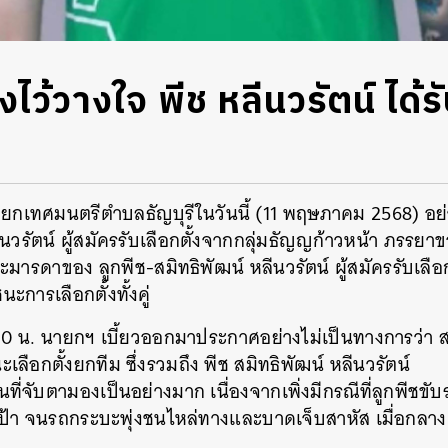
ไว้วางใจ พีช หลีนวรัตน์ ได้ร
ายกเทศมนตรีตำบลธัญบุรีในวันนี้ (11 พฤษภาคม 2568) อย่
ีนวรัตน์ ผู้สมัครรับเลือกตั้งจากกลุ่มธัญญก้าวหน้า ภรรยา
มารดาของ ลูกพีช-สมิทธิพัฒน์ หลีนวรัตน์ ผู้สมัครรับเลือ
การเลือกตั้งทั้งคู่
.30 น. นายกฯ เบี้ยวออกมาประกาศอย่างไม่เป็นทางการว่
เลือกตั้งยกทีม ซึ่งรวมถึง พีช สมิทธิพัฒน์ หลีนวรัตน์
นหา
็นที่จับตามองเป็นอย่างมาก เนื่องจากเพิ่งมีกรณีที่ลูกพีชขับ
SHARE
TWEET
LINE
EMAIL
้า จนรถกระบะพุ่งชนไหล่ทางและบาดเจ็บสาหัส เมื่อกลาง