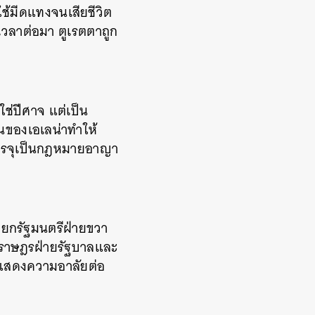
้มีดแทงจนเสียชีวิต
เวลาต่อมา ตูเรตตาถูก
ใช่ปีศาจ แต่เป็น
้นของเอเลน่าทำให้
กบรรจุเป็นกฎหมายอาญา
ายกรัฐมนตรีฝ่ายขวา
ทนราษฎรฝ่ายรัฐบาลและ
อแสดงความอาลัยต่อ