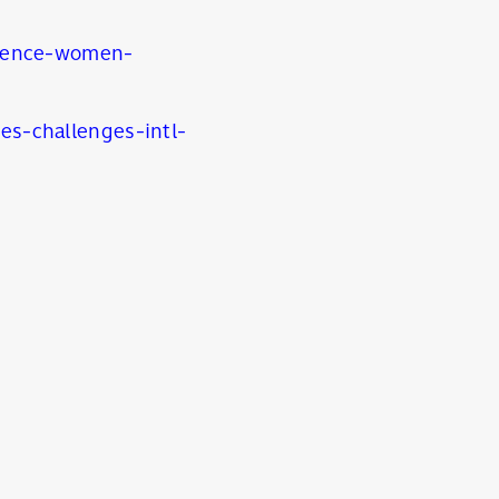
olence-women-
es-challenges-intl-