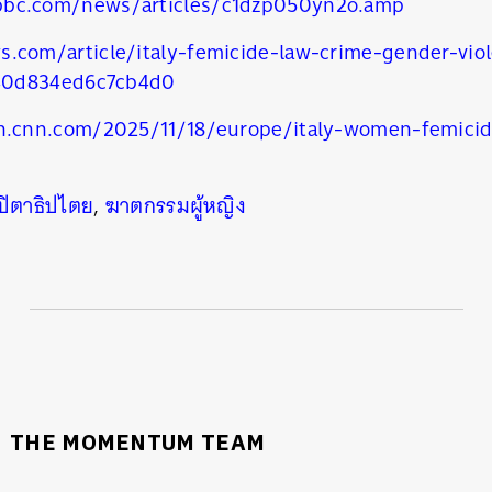
bbc.com/news/articles/c1dzp050yn2o.amp
s.com/article/italy-femicide-law-crime-gender-vi
40d834ed6c7cb4d0
on.cnn.com/2025/11/18/europe/italy-women-femicid
ปิตาธิปไตย
,
ฆาตกรรมผู้หญิง
THE MOMENTUM TEAM