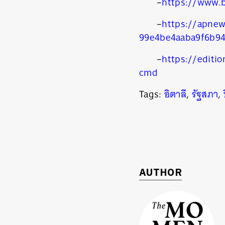
–
https://www.
–
https://apnew
99e4be4aaba9f6b9
–
https://editi
cmd
Tags:
อิตาลี
,
รัฐสภา
,
AUTHOR