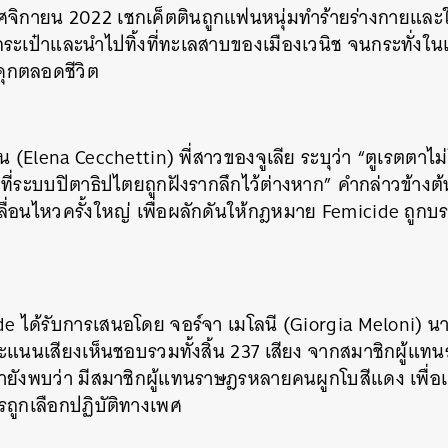
ิกายน 2022 เชกเค็ตตินถูกแฟนหนุ่มทำร้ายร่างกายและใช
ระเป๋าและนำไปทิ้งที่ทะเลสาบของเมืองเวนิช จนกระทั่งใน
ุกตลอดชีวิต
น (Elena Cecchettin) พี่สาวของจูเลีย ระบุว่า “ตูเรตตาไม่
คมที่ระบบปิตาธิปไตยถูกฝังรากลึกไว้ต่างหาก” คำกล่าวข้างต
คลื่อนไหวครั้งใหญ่ เพื่อผลักดันให้กฎหมาย Femicide ถู
 ได้รับการเสนอโดย จอร์จา เมโลนี (Giorgia Meloni) น
คะแนนเสียงเห็นชอบรวมทั้งสิ้น 237 เสียง จากสมาชิกผู้แ
นหา
ายังพบว่า มีสมาชิกผู้แทนราษฎรหลายคนผูกโบสีแดง เพื่
SHARE
TWEET
LINE
EMAIL
การถูกเลือกปฏิบัติทางเพศ