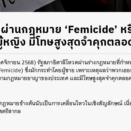
ตผ่านกฎหมาย ‘Femicide’ หร
ู้หญิง มีโทษสูงสุดจำคุกตลอด
 พฤศจิกายน 2568) รัฐสภาอิตาลีโหวตผ่านร่างกฎหมายที่กำ
(Femicide) ซึ่งมักกระทำโดยผู้ชาย เพราะเหตุผลว่าพวกเธอเป
ามกฎหมายอาญาของประเทศ และมีโทษสูงสุดจำคุกตลอดช
ฎหมายข้างต้นนับเป็นการเคลื่อนไหวในเชิงสัญลักษณ์ เนื่
อสตรีสากล