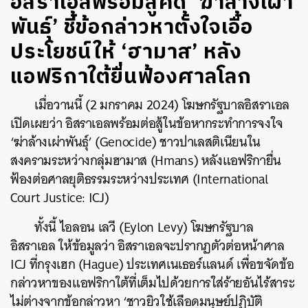
อิสราเอลพร้อมสู้คดี ‘ฆ่าล้างเผ่า
พันธุ์’ ชี้ข้อกล่าวหาตั้งใจเอื้อ
ประโยชน์ให้ ‘ฮามาส’ หลัง
แอฟริกาใต้ยื่นฟ้องศาลโลก
เมื่อวานนี้ (2 มกราคม 2024) โฆษกรัฐบาลอิสราเอล
เปิดเผยว่า อิสราเอลพร้อมต่อสู้ในข้อหากระทำการจงใจ
‘ฆ่าล้างเผ่าพันธุ์’ (Genocide) ชาวปาเลสติเนียนใน
สงครามระหว่างกลุ่มฮามาส (Hmans) หลังแอฟริกายื่น
ฟ้องต่อศาลยุติธรรมระหว่างประเทศ (International
Court Justice: ICJ)
ทั้งนี้ ไอลอน เลวี (Eylon Levy) โฆษกรัฐบาล
อิสราเอล ให้ข้อมูลว่า อิสราเอลจะปรากฏตัวต่อหน้าศาล
ICJ ที่กรุงเฮก (Hague) ประเทศเนเธอร์แลนด์ เพื่อขจัดข้อ
กล่าวหาของแอฟริกาใต้ที่เต็มไปด้วยการใส่ร้ายอันไร้สาระ
ไม่ต่างจากข้อกล่าวหา ‘ชาวยิวใช้เลือดมนุษย์ปฏิบัติ