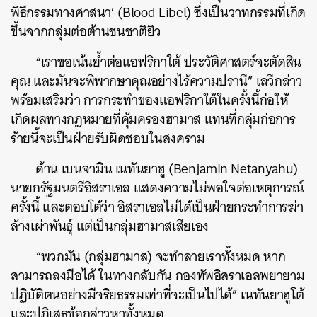
พิธีกรรมทางศาสนา’ (Blood Libel) ซึ่งเป็นวาทกรรมที่เกิด
ขึ้นจากกลุ่มต่อต้านชนชาติยิว
“เราขอเน้นย้ำต่อแอฟริกาใต้ ประวัติศาสตร์จะตัดสิน
คุณ และมันจะพิพากษาคุณอย่างไร้ความปรานี” เลวีกล่าว
พร้อมเสริมว่า การกระทำของแอฟริกาใต้ในครั้งนี้ก่อให้
เกิดผลทางกฎหมายที่คุ้มครองฮามาส แทนที่กลุ่มก่อการ
ร้ายนี้จะเป็นฝ่ายรับผิดชอบในสงคราม
ด้าน เบนจามิน เนทันยาฮู (Benjamin Netanyahu)
นายกรัฐมนตรีอิสราเอล แสดงความไม่พอใจต่อเหตุการณ์
ครั้งนี้ และตอบโต้ว่า อิสราเอลไม่ได้เป็นฝ่ายกระทำการฆ่า
ล้างเผ่าพันธุ์ แต่เป็นกลุ่มฮามาสเสียเอง
“พวกมัน (กลุ่มฮามาส) จะทำลายเราทั้งหมด หาก
สามารถลงมือได้ ในทางกลับกัน กองทัพอิสราเอลพยายาม
ปฏิบัติตนอย่างมีจริยธรรมเท่าที่จะเป็นไปได้” เนทันยาฮูโต้
และปฏิเสธข้อกล่าวหาทั้งหมด