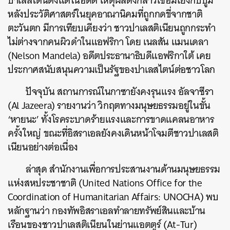
ปาเลสไตน์ตั้งแต่ในอดีต เหตุผลดังกล่าวเชื่อมโยงกับปูม
หลังประวัติศาสตร์ในยุคอาณานิคมที่ถูกกดขี่จากชาติ
ตะวันตก มีการเทียบเคียงว่า ชาวปาเลสติเนียนถูกกระทำ
ไม่ต่างจากคนผิวดำในแอฟริกา โดย เนลสัน แมนเดลา
(Nelson Mandela) อดีตประธานาธิบดีแอฟริกาใต้ เคย
ประกาศสนับสนุนความเป็นรัฐของปาเลสไตน์ต่อชาวโลก
ปัจจุบัน สถานการณ์ในกาซายังคงรุนแรง อัลจาซีรา
(Al Jazeera) รายงานว่า วิกฤตทางมนุษยธรรมอยู่ในขั้น
‘หายนะ’ ทั้งโรคระบาดร้ายแรงและการขาดแคลนอาหาร
ครั้งใหญ่ ขณะที่อิสราเอลยังคงเดินหน้าโจมตีชาวปาเลสติ
เนียนอย่างต่อเนื่อง
ล่าสุด
สำนักงานเพื่อการประสานงานด้านมนุษยธรรม
แห่งสหประชาชาติ (United Nations Office for the
Coordination of Humanitarian Affairs: UNOCHA) พบ
หลักฐานว่า กองทัพอิสราเอลทำลายทรัพย์สินและบ้าน
เรือนของชาวปาเลสติเนียนในย่านแอตตูร์ (At-Tur)
ค้นหา