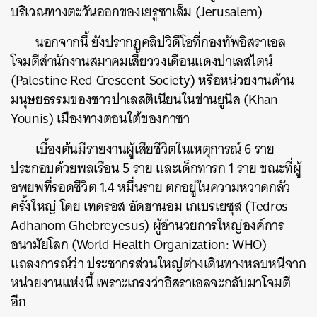
บริเวณทางตะวันออกของเยรูซาเล็ม (Jerusalem)
SHARE
TWEET
LINE
EMAIL
นอกจากนี้ ยังปรากฏคลิปวิดีโอที่กองทัพอิสราเอล
โจมตีสำนักงาน
สมาคมเสี้ยววงเดือนแดงปาเลสไตน์
(Palestine Red Crescent Society) หรือหน่วยงานด้าน
มนุษยธรรมของชาวปาเลสติเนียนในข่านยูนิส (Khan
Younis) เมืองทางตอนใต้ของกาซา
เบื้องต้นมีรายงานผู้เสียชีวิตในเหตุการณ์ 6 ราย
ประกอบด้วยพลเรือน 5 ราย และเด็กทารก 1 ราย ขณะที่ผู้
อพยพที่รอดชีวิต 1.4 หมื่นราย ตกอยู่ในความหวาดกลัว
ครั้งใหญ่ โดย เทดรอส อัดฮานอม เกเบรเยซุส (Tedros
Adhanom Ghebreyesus) ผู้อำนวยการใหญ่องค์การ
อนามัยโลก (World Health Organization: WHO)
แถลงการณ์ว่า ประชากรส่วนใหญ่ต่างเดินทางหลบหนีจาก
หน่วยงานแห่งนี้ เพราะเกรงว่าอิสราเอลจะกลับมาโจมตี
อีก