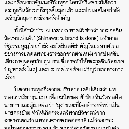
และอดีตนายกรัฐมนตรีกัมพูชา โดยนักวิเคราะห์เชื่อว่า
ตระกูลชินวัตรมาถึงจุดสิ้นสุดแล้ว และประเทศไทยกำลัง
เผชิญวิกฤตการเมืองครั้งสำคัญ
ทั้งนี้สำนักข่าว Al Jazeera พาดหัวข่าวว่า ‘ตระกูลชิน
วัตรจบเห่แล้ว’ (Shinawatra brand is done) หลังศาล
รัฐธรรมนูญไทยกำลังจะตัดสินคดีสำคัญในประเทศไทย
อย่างการปลดแพทองธารออกจากตำแหน่ง จากปมคลิป
เสียงการพูดคุยกับ ฮุน เซน ซึ่งอาจทำให้ตระกูลชินวัตรเจอ
ปัญหาครั้งใหญ่ และประเทศไทยต้องเผชิญวิกฤตทางการ
เมือง
ในรายงานพูดถึงรายละเอียดของคลิปเสียงว่า แพ
ทองธารเรียกฮุน เซน เพื่อนสนิทของ ทักษิณ ชินวัตร อดีต
นายกฯ และผู้เป็นพ่อ ว่า ‘ลุง’ ขณะที่โจมตีกองทัพว่าเป็น
ฝ่ายตรงข้าม ทำให้เกิดกระแสวิพากษ์วิจารณ์จาก
สาธารณชนว่า แพทองธารทรยศต่อชาติ แม้ว่าเธอจะ
ขอโทษต่อสาธารณชนแล้ว ขณะที่ศาลรัฐธรรมนูญรับคำ