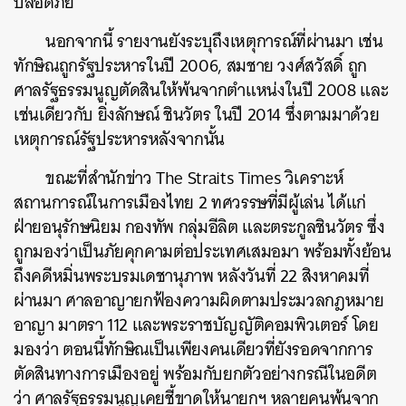
ปลอดภัย
นอกจากนี้ รายงานยังระบุถึงเหตุการณ์ที่ผ่านมา เช่น
ทักษิณถูกรัฐประหารในปี 2006, สมชาย วงศ์สวัสดิ์ ถูก
ศาลรัฐธรรมนูญตัดสินให้พ้นจากตำแหน่งในปี 2008 และ
เช่นเดียวกับ ยิ่งลักษณ์ ชินวัตร ในปี 2014 ซึ่งตามมาด้วย
เหตุการณ์รัฐประหาร
หลังจากนั้น
ขณะที่สำนักข่าว The Straits Times วิเคราะห์
สถานการณ์ในการเมืองไทย 2 ทศวรรษที่มีผู้เล่น ได้แก่
ฝ่ายอนุรักษนิยม กองทัพ กลุ่มอีลิต และตระกูลชินวัตร ซึ่ง
ถูกมองว่าเป็นภัยคุกคามต่อประเทศเสมอมา พร้อมทั้งย้อน
ถึงคดีหมิ่นพระบรมเดชานุภาพ หลังวันที่ 22 สิงหาคมที่
ผ่านมา ศาลอาญายกฟ้องความผิดตามประมวลกฎหมาย
อาญา มาตรา 112 และพระราชบัญญัติคอมพิวเตอร์ โดย
มองว่า ตอนนี้ทักษิณเป็นเพียงคนเดียวที่ยังรอดจากการ
ค้นหา
ตัดสินทางการเมืองอยู่ พร้อมกับยกตัวอย่างกรณีในอดีต
SHARE
TWEET
LINE
EMAIL
ว่า ศาลรัฐธรรมนูญเคยชี้ขาดให้นายกฯ หลายคนพ้นจาก