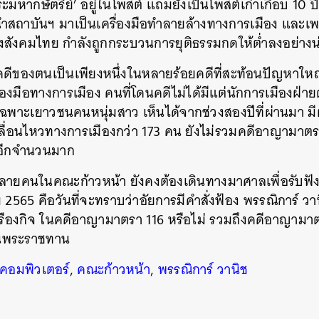
ะมหากษัตริย์’ อยู่ในโพสต์ แถมยังเป็นโพสต์เก่าเกือบ 10 ปี
นำสถาบันฯ มาเป็นเครื่องมือทำลายล้างทางการเมือง และ
สังคมไทย กำลังถูกกระบวนการยุติธรรมกดให้ต่ำลงอย่างน
าคดีของตนเป็นเพียงหนึ่งในหลายร้อยคดีที่สะท้อนปัญหาใหญ
องมือทางการเมือง คนที่โดนคดีไม่ได้มีแต่นักการเมืองฝ่าย
พาะเยาวชนคนหนุ่มสาว เห็นได้จากช่วงสองปีที่ผ่านมา มีผ
ื่อนไหวทางการเมืองกว่า 173 คน ยังไม่รวมคดีอาญามาตร
 อีกจำนวนมาก
หลายคนในคณะก้าวหน้า ยังคงต้องเดินทางมาศาลเพื่อรับฟั
ม 2565 คือวันที่จะทราบว่าอัยการมีคำสั่งฟ้อง พรรณิการ์ ว
่งเรืองกิจ ในคดีอาญามาตรา 116 หรือไม่ รวมถึงคดีอาญาม
ซีนพระราชทาน
.คอมพิวเตอร์
,
คณะก้าวหน้า
,
พรรณิการ์ วานิช