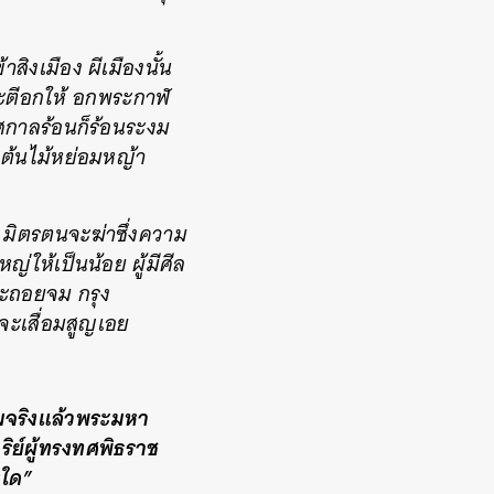
สิงเมือง ผีเมืองนั้น
จะตีอกให้ อกพระกาฬ
ทศกาลร้อนก็ร้อนระงม
กต้นไม้หย่อมหญ้า
 มิตรตนจะฆ่าซึ่งความ
หญ่ให้เป็นน้อย ผู้มีศีล
จะถอยจม กรุง
จะเสื่อมสูญเอย
ามจริงแล้วพระมหา
ริย์ผู้ทรงทศพิธราช
งใด”