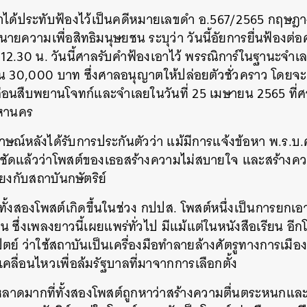
าได้ประทับฟ้องไว้เป็นคดีหมายเลขดำ อ.567/2565 กฤษฎาง
ยความเพื่อสิทธิมนุษยชน ระบุว่า วันนี้อัยการยื่นฟ้องต่
 12.30 น. วันนี้ศาลรับคำฟ้องเอาไว้ พรรณิการ์ในฐานะจำเล
งิน 30,000 บาท ซึ่งศาลอนุญาตให้ปล่อยตัวชั่วคราว โดย
อนสืบพยานโจทก์และจำเลยในวันที่ 25 เมษายน 2565 ที
มหานคร
าษณ์หลังได้รับการประกันตัวว่า แม้มีการแจ้งข้อหา พ.ร.บ
ชัดแล้วว่าโพสต์ของเธอสร้างความไม่สบายใจ และสร้างคว
ยงกับสถาบันกษัตริย์
ทั้งสองโพสต์เกิดขึ้นในช่วง กปปส. โพสต์หนึ่งเป็นการยก
อน ซึ่งเพลงยาวนี้เผยแพร่ทั่วไป มีแม้แต่ในหนังสือเรียน อี
ตย์ ว่าใช้สถาบันเป็นเครื่องมือทำลายล้างศัตรูทางการเมือ
่อนไหวเพื่อล้มรัฐบาลที่มาจากการเลือกตั้ง
ะหลาดมากที่ทั้งสองโพสต์ถูกหาว่าสร้างความตื่นตระหนกแล