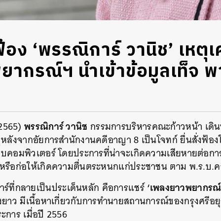
ฟ้อง ‘พรรณิการ์ วานิช’ เหตุ
ากรณ์ฯ นำเข้าข้อมูลเท็จ พ
พรรณิการ์ วานิช
ม 2565)
กรรมการบริหารคณะก้าวหน้า เดิ
 หลังจากอัยการสำนักงานคดีอาญา 8 เป็นโจทก์ ยื่นสั่งฟ้
ระบบคอมพิวเตอร์ โดยประการที่น่าจะเกิดความเสียหายต่อก
รือก่อให้เกิดความตื่นตระหนกแก่ประชาชน ตาม พ.ร.บ.ค
‘เพลงยาวพยากรณ์ก
ร์ที่กลายเป็นประเด็นหลัก คือการแชร์
ยาว มีเนื้อหาเกี่ยวกับการทำนายสถานการณ์ของกรุงศรีอ
การ เมื่อปี 2556