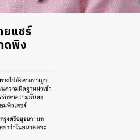
เคยแชร์
าดพิง
นทางไปยังศาลอาญา
องในความผิดฐานนำเข้า
ารรักษาความมั่นคง
อมพิวเตอร์
รุงศรีอยุธยา’
บท
ยุธยาว่าในอนาคตจะ