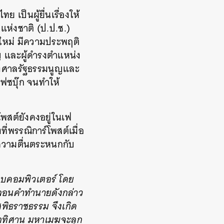
เป็นผู้ยื่นเรื่องให้
ห่งชาติ (ป.ป.ช.)
ใหม่ มีความประพฤติ
 และผู้ดำรงตำแหน่ง
ของศาลรัฐธรรมนูญและ
ฟซบุ๊ก จนทำให้
โพสต์ยังคงอยู่ในเฟ
ที่พรรณิการ์โพสต์เมื่อ
ความตื่นตระหนกกับ
บบคอมพิวเตอร์ โดย
กลอนคำทำนายดังกล่าว
ทศพิธราชธรรม จึงเกิด
ทุกทิศาน มหาเมฆจะลุก