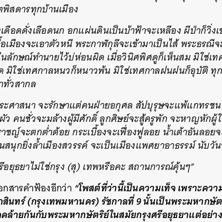
ิตพิสดารทุกบ้านเมือง
ดดั่งเลือดนก อกแผ่นดินเป็นบ้าฟ้าจะเหลือง ผีป่าก็วิ่งเข้า
ื้อเมืองจะเอาตัวหนี พระกาฬกุลีจะเข้ามาเป็นไส้ พระธรณี
นลักษณ์ทำนายไว้บ่ห่อนผิด เมื่อวินิศพิศดูก็เห็นสม มิใช่เ
ด มิใช่เทศกาลหนวก็หนาวพ้น มิใช่เทศกาลฝนฝนก็อุบัติ ทุ
าทั่วสากล
พระศาสนา จะรักษาแต่คนฝ่ายอกุศล สัปบุรุษจะแพ้แกทรชน
ัว คนชั่วจะมล้างผู้มีศักดิ์ ลูกศิษย์จะสู้ครูพัก จะหาญหักผู้ใ
นหา
ราชญ์จะตกต่ำต้อย กระเบื้องจะเฟื่องฟูลอย น้ำเต้าอันลอย
SHARE
TWEET
LINE
EMAIL
สนุกยิ่งล้ำเมืองสวรรค์ จะเป็นเมืองแพศยาอาธรรม์ นับวัน
ศรีอยุธยาไม่ใช่กรุง (สุ) เทพหรือคะ สถานการณ์คุ้นๆ”
“โพสต์ที่ว่านี้เป็นความเท็จ เพราะคว
เอกสารคำฟ้องอีกว่า
โกสินทร์ (กรุงเทพมหานคร) รัชกาลที่ 9 นั้นเป็นพระมหากษัต
อคล้ายกันกับพระมหากษัตริย์ในสมัยกรุงศรีอยุธยาแต่อย่า