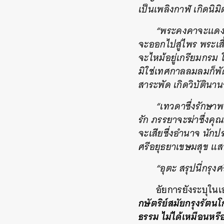
เป็นเพลิงกาฬ เกิดนิม
“พระคงคาจะแดงเดือ
จะออกไปสู่ไพร พระเส
จะไหม้อยู่เกรียมกรม ใ
มิใช่เทศกาลลมลมก็พั
สาระพัด เกิดวิบัตินาน
“เทวดาซึ่งรักษา
รัก ภรรยาจะฆ่าซึ่งคุณผ
ค้
จะเสียซึ่งอำนาจ นักป
ศรีอยุธยาเขษมสุข แสน
“อุตะ สรุปนี่กรุง
อัยการยังระบุใน
กษัตริย์สมัยกรุงรัตน
ธรรม ไม่ได้เหมือนหรื