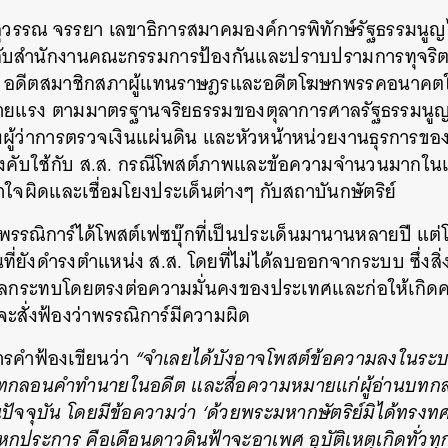
ีสุวรรณ จรรยา เลขาธิการสมาคมองค์การพิทักษ์รัฐธรรมนูญไทย 
ับสำนักงานคณะกรรมการป้องกันและปราบปรามการทุจริตแ
ี้ว่า อดีตสมาชิกสภาผู้แทนราษฎรและอดีตโฆษกพรรคอนาคต
มร้ายแรง ตามมาตรฐานจริยธรรมของตุลาการศาลรัฐธรรมนูญ
้งผู้ว่าการตรวจเงินแผ่นดิน และหัวหน้าหน่วยงานธุรการ
่บังคับใช้กับ ส.ส. กรณีโพสต์ภาพและข้อความจำนวนมากในเ
ใจผิดและเชื่อมโยงประเด็นต่างๆ กับสถาบันกษัตริย์
ึงพรรณิการ์ได้โพสต์เฟซบุ๊กที่เป็นประเด็นมานานหลายปี แต่
ที่ยังดำรงตำแหน่ง ส.ส. โดยที่ไม่ได้ลบออกจากระบบ ซึ่งสิ่ง
ส่งผลกระทบโดยตรงต่อความมั่นคงของประเทศและก่อให้เกิด
ะสั่งฟ้องว่าพรรณิการ์มีความผิด
ารคำฟ้องเขียนว่า
“จำเลยได้บังอาจโพสต์ข้อความลงในระ
นบทกลอนคำทำนายในอดีต และสื่อความหมายแก่ผู้อ่านบท
ึ้นในปัจจุบัน โดยมีข้อความว่า ‘ด้วยพระมหากษัตริย์มิได้ทรง
หกประการ คือเดือนดาวดินฟ้าจะอาเพศ อุบัติเหตุเกิดทั่ว