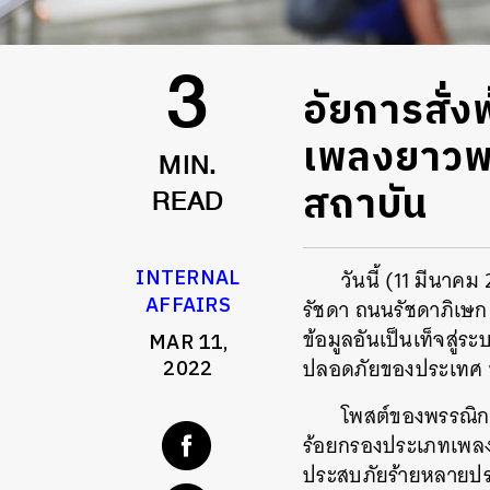
อัยการสั่ง
3
เพลงยาวพย
MIN.
สถาบัน
READ
INTERNAL
วันนี้ (11 มีนาค
AFFAIRS
รัชดา ถนนรัชดาภิเษก
ข้อมูลอันเป็นเท็จสู่
MAR 11,
ปลอดภัยของประเทศ ห
2022
โพสต์ของพรรณิกา
ร้อยกรองประเภทเพลง
ประสบภัยร้ายหลายประ